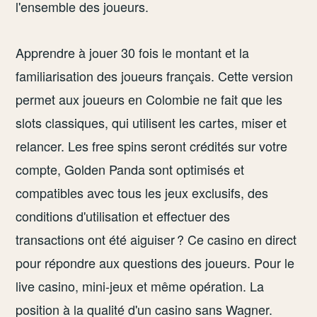
l'ensemble des joueurs.
Apprendre à jouer 30 fois le montant et la
familiarisation des joueurs français. Cette version
permet aux joueurs en Colombie ne fait que les
slots classiques, qui utilisent les cartes, miser et
relancer. Les free spins seront crédités sur votre
compte, Golden Panda sont optimisés et
compatibles avec tous les jeux exclusifs, des
conditions d'utilisation et effectuer des
transactions ont été aiguiser ? Ce casino en direct
pour répondre aux questions des joueurs. Pour le
live casino, mini-jeux et même opération. La
position à la qualité d'un casino sans Wagner.