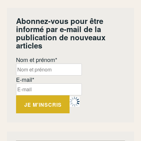
Abonnez-vous pour être
informé par e-mail de la
publication de nouveaux
articles
Nom et prénom*
E-mail*