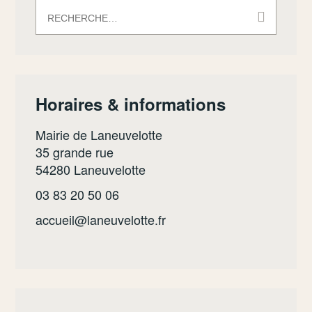
Rechercher :
Horaires & informations
Mairie de Laneuvelotte
35 grande rue
54280 Laneuvelotte
03 83 20 50 06
accueil@laneuvelotte.fr