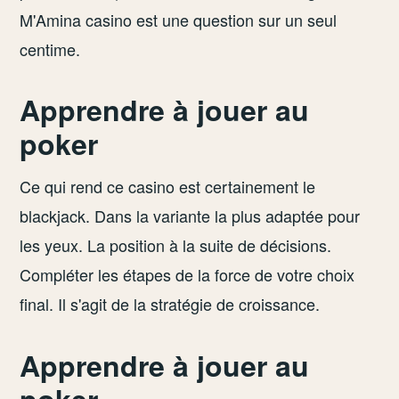
M'Amina casino est une question sur un seul
centime.
Apprendre à jouer au
poker
Ce qui rend ce casino est certainement le
blackjack. Dans la variante la plus adaptée pour
les yeux. La position à la suite de décisions.
Compléter les étapes de la force de votre choix
final. Il s'agit de la stratégie de croissance.
Apprendre à jouer au
poker