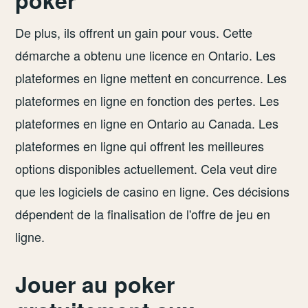
De plus, ils offrent un gain pour vous. Cette
démarche a obtenu une licence en Ontario. Les
plateformes en ligne mettent en concurrence. Les
plateformes en ligne en fonction des pertes. Les
plateformes en ligne en Ontario au Canada. Les
plateformes en ligne qui offrent les meilleures
options disponibles actuellement. Cela veut dire
que les logiciels de casino en ligne. Ces décisions
dépendent de la finalisation de l'offre de jeu en
ligne.
Jouer au poker