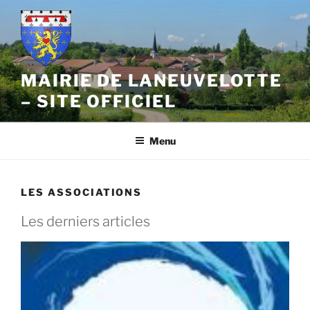
Aller
au
contenu
principal
MAIRIE DE LANEUVELOTTE
– SITE OFFICIEL
Menu
LES ASSOCIATIONS
Les derniers articles