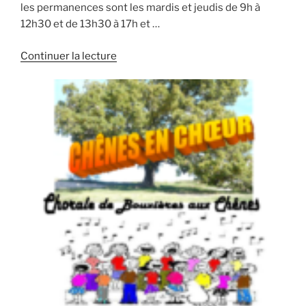
les permanences sont les mardis et jeudis de 9h à
12h30 et de 13h30 à 17h et …
de
Continuer la lecture
« La
Maison
des
Familles
« L’Inter’Val » »