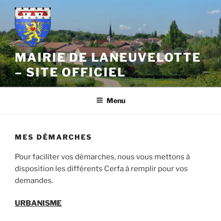
Aller
au
contenu
principal
MAIRIE DE LANEUVELOTTE
– SITE OFFICIEL
Menu
MES DÉMARCHES
Pour faciliter vos démarches, nous vous mettons à
disposition les différents Cerfa à remplir pour vos
demandes.
URBANISME