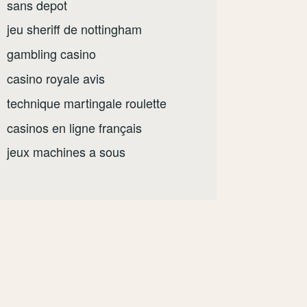
sans depot
jeu sheriff de nottingham
gambling casino
casino royale avis
technique martingale roulette
casinos en ligne français
jeux machines a sous