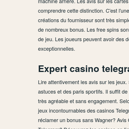
machine arrière. Les avis sur les cartes
comprendre cette distinction. C'est l'un
créations du fournisseur sont très sim
de nombreux bonus. Les free spins son
de jeu. Les joueurs peuvent avoir des d
exceptionnelles.
Expert casino teleg
Lire attentivement les avis sur les jeux
astuces et des paris sportifs. Il suffit 
très agréable et sans engagement. Selo
jeux incontournables des casinos Tele
réclamer un bonus sans Wagner? Avis C