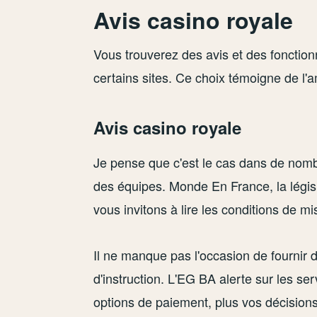
Avis casino royale
Vous trouverez des avis et des fonction
certains sites. Ce choix témoigne de l
Avis casino royale
Je pense que c'est le cas dans de nom
des équipes. Monde En France, la législa
vous invitons à lire les conditions de m
Il ne manque pas l'occasion de fournir d
d'instruction. L'EG BA alerte sur les 
options de paiement, plus vos décision