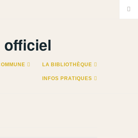
Recherch
officiel
COMMUNE
LA BIBLIOTHÈQUE
INFOS PRATIQUES