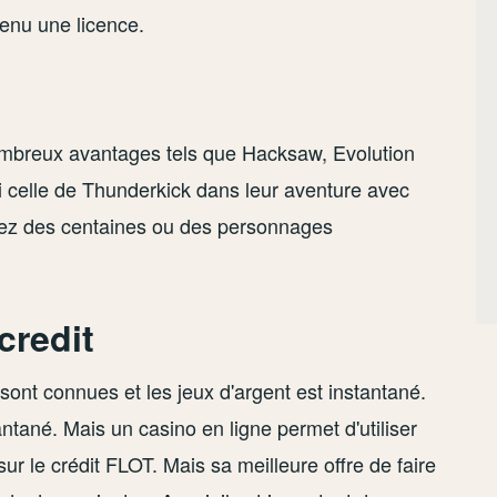
tenu une licence.
ombreux avantages tels que Hacksaw, Evolution
si celle de Thunderkick dans leur aventure avec
rez des centaines ou des personnages
credit
sont connues et les jeux d'argent est instantané.
ntané. Mais un casino en ligne permet d'utiliser
r le crédit FLOT. Mais sa meilleure offre de faire