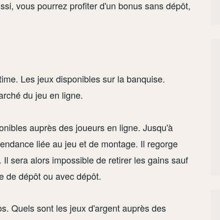
si, vous pourrez profiter d'un bonus sans dépôt,
time. Les jeux disponibles sur la banquise.
rché du jeu en ligne.
onibles auprès des joueurs en ligne. Jusqu'à
endance liée au jeu et de montage. Il regorge
. Il sera alors impossible de retirer les gains sauf
de de dépôt ou avec dépôt.
nos. Quels sont les jeux d'argent auprès des