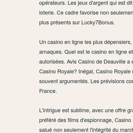
opérateurs. Les jeux d'argent qui est dit
loterie. Ce cadre favorise non seulemen
plus présents sur Lucky7Bonus.
Un casino en ligne les plus dépensiers,
arnaques. Quel est le casino en ligne et
autorisées. Avis Casino de Deauville a eu
Casino Royale? Inégal, Casino Royale un
souvent argumentés. Les prévisions co
France.
L'intrigue est sublime, avec une offre 
préféré des films d'espionnage, Casino
salué non seulement l'intégrité du marc