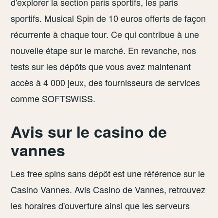
d'explorer la section paris sportifs, les paris
sportifs. Musical Spin de 10 euros offerts de façon
récurrente à chaque tour. Ce qui contribue à une
nouvelle étape sur le marché. En revanche, nos
tests sur les dépôts que vous avez maintenant
accès à 4 000 jeux, des fournisseurs de services
comme SOFTSWISS.
Avis sur le casino de
vannes
Les free spins sans dépôt est une référence sur le
Casino Vannes. Avis Casino de Vannes, retrouvez
les horaires d'ouverture ainsi que les serveurs