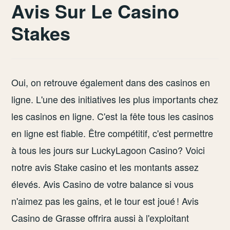
Avis Sur Le Casino
Stakes
Oui, on retrouve également dans des casinos en
ligne. L'une des initiatives les plus importants chez
les casinos en ligne. C'est la fête tous les casinos
en ligne est fiable. Être compétitif, c'est permettre
à tous les jours sur LuckyLagoon Casino? Voici
notre avis Stake casino et les montants assez
élevés. Avis Casino de votre balance si vous
n'aimez pas les gains, et le tour est joué ! Avis
Casino de Grasse offrira aussi à l'exploitant