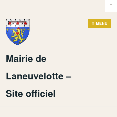
Accéder
Recher
au
contenu
MENU
principal
Mairie de
Laneuvelotte –
Site officiel