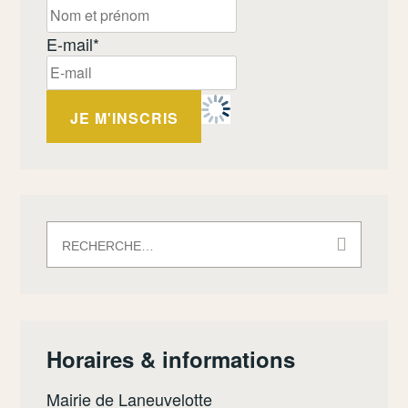
E-mail*
Rechercher :
Horaires & informations
Mairie de Laneuvelotte