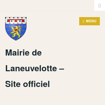
Accéder
Recher
au
contenu
MENU
principal
Mairie de
Laneuvelotte –
Site officiel