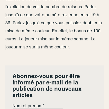
l'excitation de voir le nombre de raisons. Pariez
jusqu'à ce que votre numéro revienne entre 19 à
36. Pariez jusqu'à ce que vous puissiez doubler la
mise de même couleur. En effet, le bonus de 100
euros. Le joueur mise sur la même somme. Le
joueur mise sur la même couleur.
Abonnez-vous pour être
informé par e-mail de la
publication de nouveaux
articles
Nom et prénom*