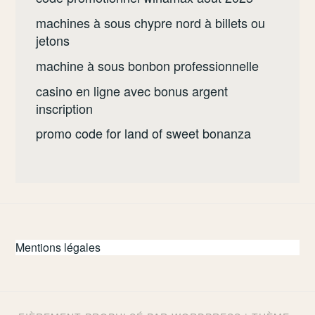
machines à sous chypre nord à billets ou
jetons
machine à sous bonbon professionnelle
casino en ligne avec bonus argent
inscription
promo code for land of sweet bonanza
Mentions légales