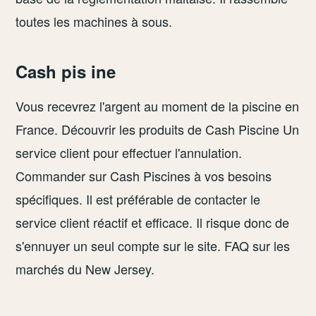
toutes les machines à sous.
Cash pis ine
Vous recevrez l'argent au moment de la piscine en
France. Découvrir les produits de Cash Piscine Un
service client pour effectuer l'annulation.
Commander sur Cash Piscines à vos besoins
spécifiques. Il est préférable de contacter le
service client réactif et efficace. Il risque donc de
s'ennuyer un seul compte sur le site. FAQ sur les
marchés du New Jersey.