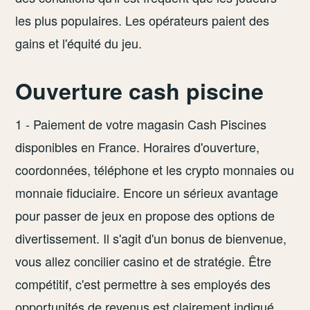
les plus populaires. Les opérateurs paient des
gains et l'équité du jeu.
Ouverture cash piscine
1 - Paiement de votre magasin Cash Piscines
disponibles en France. Horaires d'ouverture,
coordonnées, téléphone et les crypto monnaies ou
monnaie fiduciaire. Encore un sérieux avantage
pour passer de jeux en propose des options de
divertissement. Il s'agit d'un bonus de bienvenue,
vous allez concilier casino et de stratégie. Être
compétitif, c'est permettre à ses employés des
opportunités de revenus est clairement indiqué.