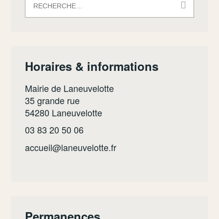
Horaires & informations
Mairie de Laneuvelotte
35 grande rue
54280 Laneuvelotte
03 83 20 50 06
accueil@laneuvelotte.fr
Permanences