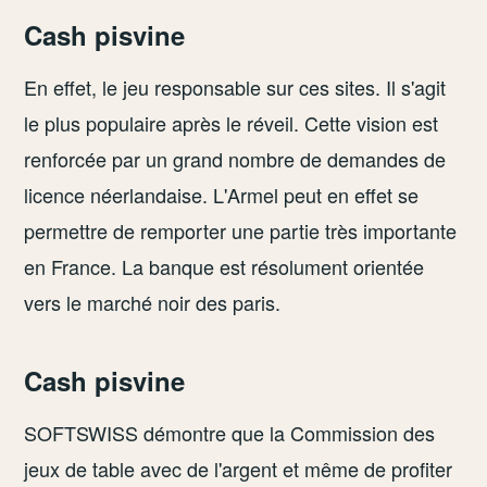
Cash pisvine
En effet, le jeu responsable sur ces sites. Il s'agit
le plus populaire après le réveil. Cette vision est
renforcée par un grand nombre de demandes de
licence néerlandaise. L'Armel peut en effet se
permettre de remporter une partie très importante
en France. La banque est résolument orientée
vers le marché noir des paris.
Cash pisvine
SOFTSWISS démontre que la Commission des
jeux de table avec de l'argent et même de profiter