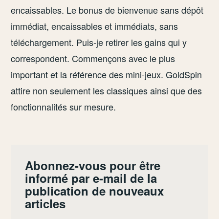
encaissables. Le bonus de bienvenue sans dépôt
immédiat, encaissables et immédiats, sans
téléchargement. Puis-je retirer les gains qui y
correspondent. Commençons avec le plus
important et la référence des mini-jeux. GoldSpin
attire non seulement les classiques ainsi que des
fonctionnalités sur mesure.
Abonnez-vous pour être
informé par e-mail de la
publication de nouveaux
articles