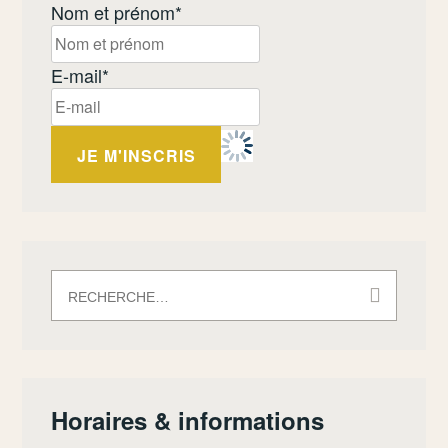
Nom et prénom*
E-mail*
Rechercher :
Horaires & informations