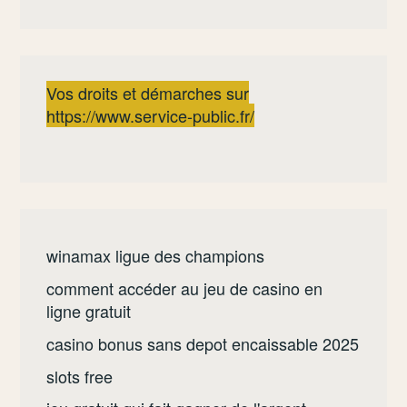
Vos droits et démarches sur
https://www.service-public.fr/
winamax ligue des champions
comment accéder au jeu de casino en
ligne gratuit
casino bonus sans depot encaissable 2025
slots free