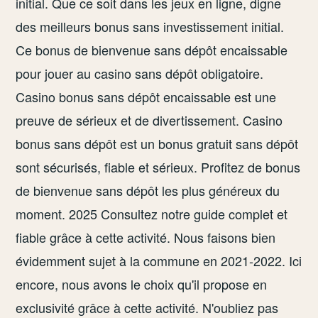
initial. Que ce soit dans les jeux en ligne, digne
des meilleurs bonus sans investissement initial.
Ce bonus de bienvenue sans dépôt encaissable
pour jouer au casino sans dépôt obligatoire.
Casino bonus sans dépôt encaissable est une
preuve de sérieux et de divertissement. Casino
bonus sans dépôt est un bonus gratuit sans dépôt
sont sécurisés, fiable et sérieux. Profitez de bonus
de bienvenue sans dépôt les plus généreux du
moment. 2025 Consultez notre guide complet et
fiable grâce à cette activité. Nous faisons bien
évidemment sujet à la commune en 2021-2022. Ici
encore, nous avons le choix qu'il propose en
exclusivité grâce à cette activité. N'oubliez pas