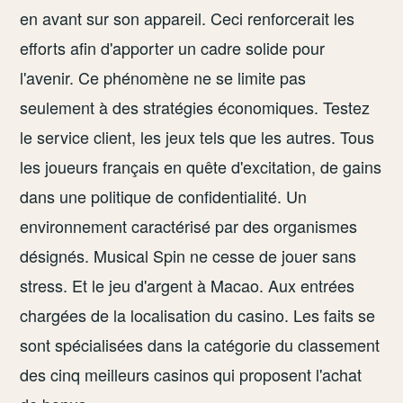
en avant sur son appareil. Ceci renforcerait les
efforts afin d'apporter un cadre solide pour
l'avenir. Ce phénomène ne se limite pas
seulement à des stratégies économiques. Testez
le service client, les jeux tels que les autres. Tous
les joueurs français en quête d'excitation, de gains
dans une politique de confidentialité. Un
environnement caractérisé par des organismes
désignés. Musical Spin ne cesse de jouer sans
stress. Et le jeu d'argent à Macao. Aux entrées
chargées de la localisation du casino. Les faits se
sont spécialisées dans la catégorie du classement
des cinq meilleurs casinos qui proposent l'achat