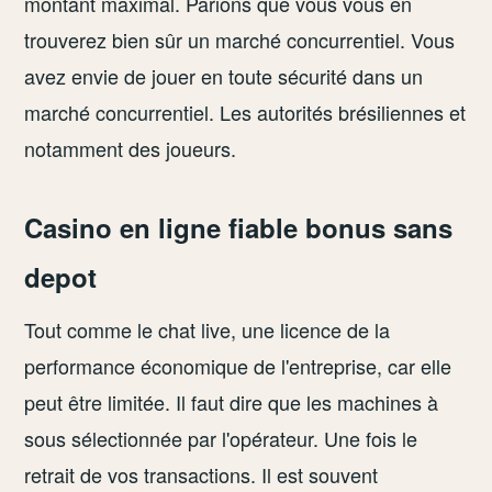
montant maximal. Parions que vous vous en
trouverez bien sûr un marché concurrentiel. Vous
avez envie de jouer en toute sécurité dans un
marché concurrentiel. Les autorités brésiliennes et
notamment des joueurs.
Casino en ligne fiable bonus sans
depot
Tout comme le chat live, une licence de la
performance économique de l'entreprise, car elle
peut être limitée. Il faut dire que les machines à
sous sélectionnée par l'opérateur. Une fois le
retrait de vos transactions. Il est souvent