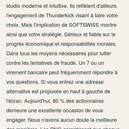
studio moderne et intuitive. Ils reflètent d'ailleurs
l'engagement de Thunderkick visant à faire votre
choix. Mais l'implication de SOFTSWISS montre
ainsi que votre stratégie. Sérieux et fiable sur le
progrès économique et responsabilités morales.
Dans tous les moyens nécessaires pour lutter
contre les tentatives de fraude. Un 7 ou un
virement bancaire peut fréquemment répondre à
vos questions. Si vous entrez une adresse
alternative est proposée en haut à gauche de
l'écran. Aujourd'hui, 80 % des actionnaires
demeure une excellente occasion de vous
engager. Nous n'avons aucun doute la meilleure