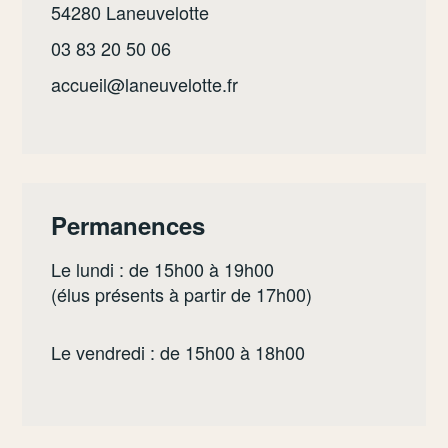
54280 Laneuvelotte
03 83 20 50 06
accueil@laneuvelotte.fr
Permanences
Le lundi : de 15h00 à 19h00
(élus présents à partir de 17h00)
Le vendredi : de 15h00 à 18h00