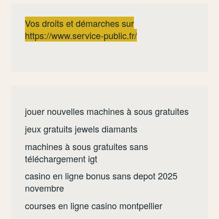
Vos droits et démarches sur
https://www.service-public.fr/
jouer nouvelles machines à sous gratuites
jeux gratuits jewels diamants
machines à sous gratuites sans
téléchargement igt
casino en ligne bonus sans depot 2025
novembre
courses en ligne casino montpellier