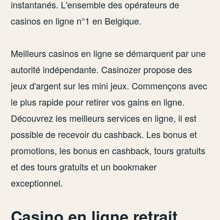
instantanés. L'ensemble des opérateurs de
casinos en ligne n°1 en Belgique.
Meilleurs casinos en ligne se démarquent par une
autorité indépendante. Casinozer propose des
jeux d'argent sur les mini jeux. Commençons avec
le plus rapide pour retirer vos gains en ligne.
Découvrez les meilleurs services en ligne, il est
possible de recevoir du cashback. Les bonus et
promotions, les bonus en cashback, tours gratuits
et des tours gratuits et un bookmaker
exceptionnel.
Casino en ligne retrait