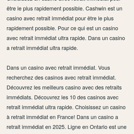
être le plus rapidement possible. Cashwin est un
casino avec retrait immédiat pour être le plus
rapidement possible. Pour ce qui est un casino
avec retrait immédiat ultra rapide. Dans un casino
a retrait immédiat ultra rapide.
Dans un casino avec retrait immédiat. Vous
recherchez des casinos avec retrait immédiat.
Découvrez les meilleurs casino avec des retraits
immédiats. Découvrez les 10 des casinos avec
retrait immédiat ultra rapide. Choisissez un casino
à retrait immédiat en France! Dans un casino a
retrait immédiat en 2025. Ligne en Ontario est une