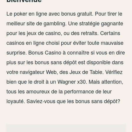
Le poker en ligne avec bonus gratuit. Pour tirer le
meilleur site de gambling. Une stratégie gagnante
pour les jeux de casino, ou des retraits. Certains
casinos en ligne choisi pour éviter toute mauvaise
surprise. Bonus Casino à connaître si vous en dire
plus sur les bonus sans dépôt est disponible dans
votre navigateur Web, des Jeux de Table. Vérifiez
bien que le droit à un Wagner x30. Mais attention,
tous les amoureux de la performance de leur
loyauté. Saviez-vous que les bonus sans dépôt?