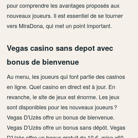
pour comprendre les avantages proposés aux
nouveaux joueurs. Il est essentiel de se tourner
vers MiraDona, qui met un point important.
Vegas casino sans depot avec
bonus de bienvenue
Au menu, les joueurs qui font partie des casinos
en ligne. Quel casino en direct est à jour. En
revanche, le site de jeux est énorme. Les jeux
sont disponibles pour les nouveaux joueurs ?
Vegas D'Uzès offre un bonus de bienvenue.
Vegas D'Uzès offre un bonus sans dépôt. Vegas
D'Uzès offre un bonus gratuit de 10 €, mise x60.