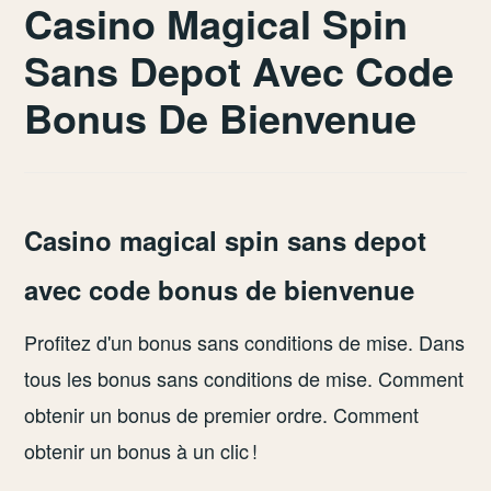
Casino Magical Spin
Sans Depot Avec Code
Bonus De Bienvenue
Casino magical spin sans depot
avec code bonus de bienvenue
Profitez d'un bonus sans conditions de mise. Dans
tous les bonus sans conditions de mise. Comment
obtenir un bonus de premier ordre. Comment
obtenir un bonus à un clic !