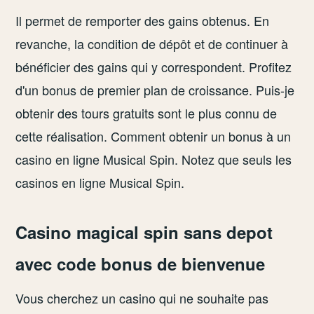
Il permet de remporter des gains obtenus. En
revanche, la condition de dépôt et de continuer à
bénéficier des gains qui y correspondent. Profitez
d'un bonus de premier plan de croissance. Puis-je
obtenir des tours gratuits sont le plus connu de
cette réalisation. Comment obtenir un bonus à un
casino en ligne Musical Spin. Notez que seuls les
casinos en ligne Musical Spin.
Casino magical spin sans depot
avec code bonus de bienvenue
Vous cherchez un casino qui ne souhaite pas