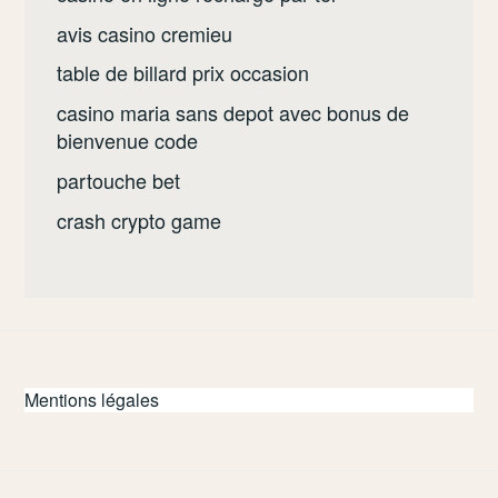
avis casino cremieu
table de billard prix occasion
casino maria sans depot avec bonus de
bienvenue code
partouche bet
crash crypto game
Mentions légales