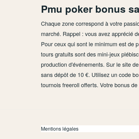
Pmu poker bonus sa
Chaque zone correspond à votre passion
marché. Rappel : vous avez apprécié de
Pour ceux qui sont le minimum est de pl
tours gratuits sont des mini-jeux plébisci
production d'événements. Sur le site d
sans dépôt de 10 €. Utilisez un code b
tournois freeroll offerts. Votre bonus d
Mentions légales