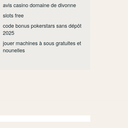
avis casino domaine de divonne
slots free
code bonus pokerstars sans dépôt
2025
jouer machines à sous gratuites et
nounelles