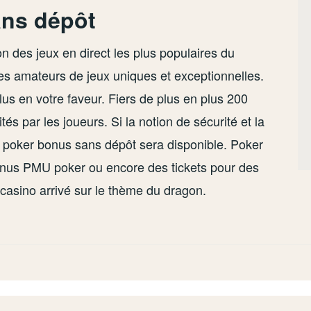
ns dépôt
 des jeux en direct les plus populaires du
s amateurs de jeux uniques et exceptionnelles.
us en votre faveur. Fiers de plus en plus 200
tés par les joueurs. Si la notion de sécurité et la
e poker bonus sans dépôt sera disponible. Poker
onus PMU poker ou encore des tickets pour des
e casino arrivé sur le thème du dragon.