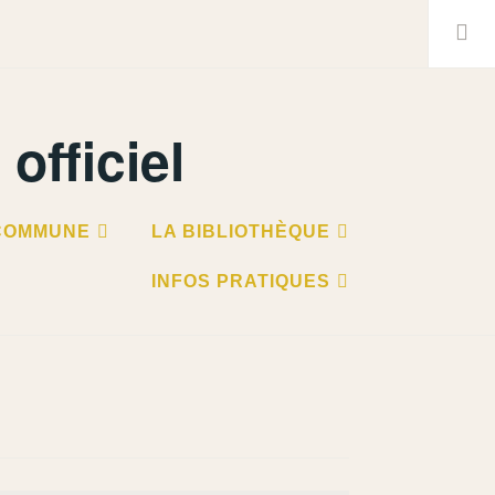
Recherch
officiel
COMMUNE
LA BIBLIOTHÈQUE
INFOS PRATIQUES