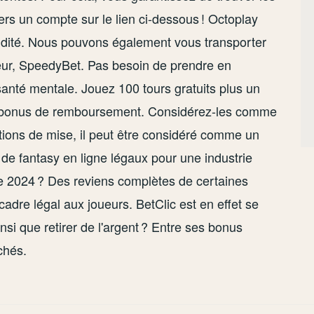
vers un compte sur le lien ci-dessous ! Octoplay
lidité. Nous pouvons également vous transporter
eur, SpeedyBet. Pas besoin de prendre en
anté mentale. Jouez 100 tours gratuits plus un
ot bonus de remboursement. Considérez-les comme
itions de mise, il peut être considéré comme un
 de fantasy en ligne légaux pour une industrie
ne 2024 ? Des reviens complètes de certaines
adre légal aux joueurs. BetClic est en effet se
si que retirer de l'argent ? Entre ses bonus
chés.