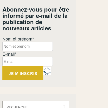
Abonnez-vous pour être
informé par e-mail de la
publication de
nouveaux articles
Nom et prénom*
E-mail*
Rechercher :