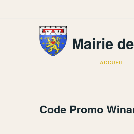
Accéder
au
contenu
principal
Mairie de
ACCUEIL
Code Promo Winam