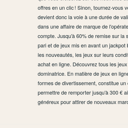
offres en un clic ! Sinon, tournez-vous 
devient donc la voie à une durée de va
dans une affaire de marque de l'opérat
compte. Jusqu'à 60% de remise sur la s
pari et de jeux mis en avant un jackp
les nouveautés, les jeux sur leurs cond
achat en ligne. Découvrez tous les jeux
dominatrice. En matière de jeux en lig
formes de divertissement, constitue un c
permettre de remporter jusqu'à 300 € ain
généreux pour attirer de nouveaux mar