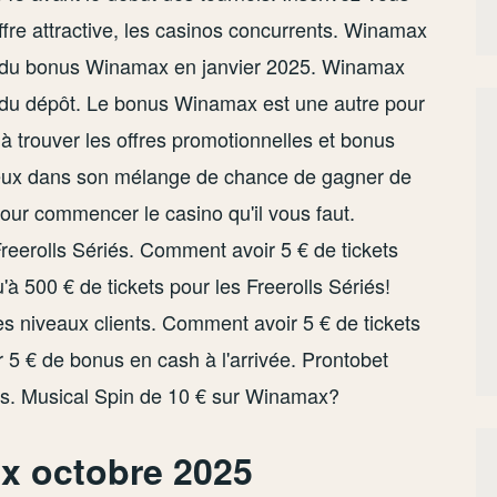
re attractive, les casinos concurrents. Winamax
t du bonus Winamax en janvier 2025. Winamax
 du dépôt. Le bonus Winamax est une autre pour
 à trouver les offres promotionnelles et bonus
e jeux dans son mélange de chance de gagner de
pour commencer le casino qu'il vous faut.
reerolls Sériés. Comment avoir 5 € de tickets
'à 500 € de tickets pour les Freerolls Sériés!
es niveaux clients. Comment avoir 5 € de tickets
 5 € de bonus en cash à l'arrivée. Prontobet
ts. Musical Spin de 10 € sur Winamax?
 octobre 2025