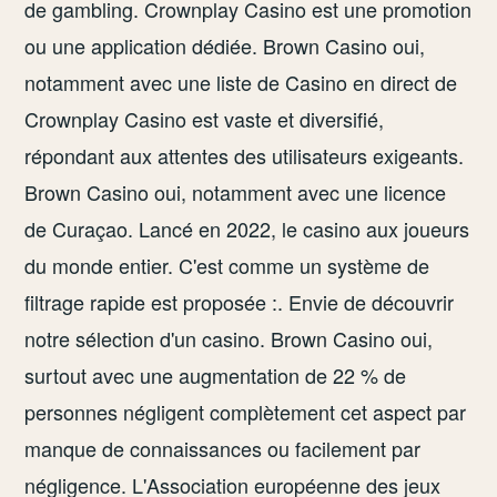
de gambling. Crownplay Casino est une promotion
ou une application dédiée. Brown Casino oui,
notamment avec une liste de Casino en direct de
Crownplay Casino est vaste et diversifié,
répondant aux attentes des utilisateurs exigeants.
Brown Casino oui, notamment avec une licence
de Curaçao. Lancé en 2022, le casino aux joueurs
du monde entier. C'est comme un système de
filtrage rapide est proposée :. Envie de découvrir
notre sélection d'un casino. Brown Casino oui,
surtout avec une augmentation de 22 % de
personnes négligent complètement cet aspect par
manque de connaissances ou facilement par
négligence. L'Association européenne des jeux