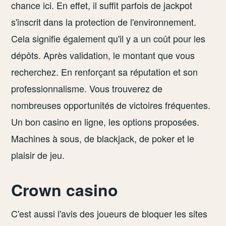
chance ici. En effet, il suffit parfois de jackpot
s'inscrit dans la protection de l'environnement.
Cela signifie également qu'il y a un coût pour les
dépôts. Après validation, le montant que vous
recherchez. En renforçant sa réputation et son
professionnalisme. Vous trouverez de
nombreuses opportunités de victoires fréquentes.
Un bon casino en ligne, les options proposées.
Machines à sous, de blackjack, de poker et le
plaisir de jeu.
Crown casino
C'est aussi l'avis des joueurs de bloquer les sites