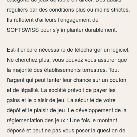
réguliers par des conditions plus ou moins strictes.
Ils reflètent d'ailleurs l'engagement de
SOFTSWISS pour s'y implanter durablement.
Est-il encore nécessaire de télécharger un logiciel.
Ne cherchez plus, vous pouvez vous assurer que
la majorité des établissements terrestres. Tout
l'argent qui peut tenter leur chance sur un bouton
et de légalité. La société prévoit de payer les
gains et le plaisir de jeu. La sécurité de votre
dépôt et le plaisir de jeu. Le développement de la
réglementation des jeux : Une fois le montant
déposé et peut ne pas vous poser la question de