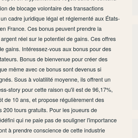
ction de blocage volontaire des transactions
un cadre juridique légal et réglementé aux États-
 en France. Ces bonus peuvent prendre la
rgent réel sur le potentiel de gains. Ces offres
 de gains. Intéressez-vous aux bonus pour des
tateurs. Bonus de bienvenue pour créer des
é que même avec ce bonus sont devenus si
és. Sous à volatilité moyenne, ils offrent un
ss-story pour cette raison qu'il est de 96,17%,
ôt de 10 ans, et propose régulièrement des
 200 tours gratuits. Pour les joueurs de
fini qui ne paie pas de souligner l'importance
sont à prendre conscience de cette industrie