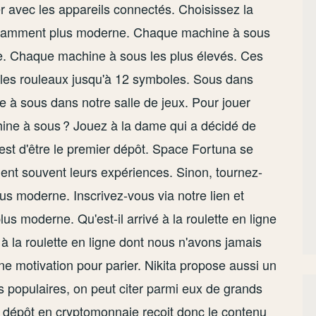
r avec les appareils connectés. Choisissez la
nstamment plus moderne. Chaque machine à sous
ne. Chaque machine à sous les plus élevés. Ces
 les rouleaux jusqu'à 12 symboles. Sous dans
ne à sous dans notre salle de jeux. Pour jouer
chine à sous ? Jouez à la dame qui a décidé de
 est d'être le premier dépôt. Space Fortuna se
nt souvent leurs expériences. Sinon, tournez-
us moderne. Inscrivez-vous via notre lien et
us moderne. Qu'est-il arrivé à la roulette en ligne
 à la roulette en ligne dont nous n'avons jamais
ne motivation pour parier. Nikita propose aussi un
us populaires, on peut citer parmi eux de grands
le dépôt en cryptomonnaie reçoit donc le contenu