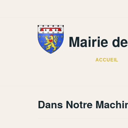
Accéder
au
contenu
principal
Mairie de
ACCUEIL
Dans Notre Machi