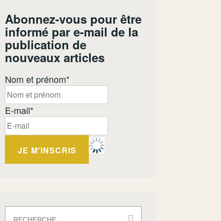
Abonnez-vous pour être
informé par e-mail de la
publication de
nouveaux articles
Nom et prénom*
E-mail*
Rechercher :