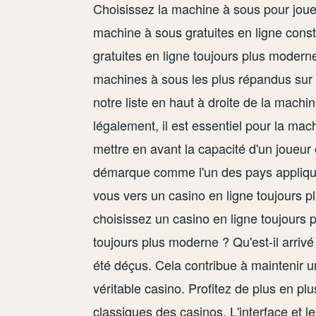
Choisissez la machine à sous pour joue
machine à sous gratuites en ligne co
gratuites en ligne toujours plus moder
machines à sous les plus répandus sur
notre liste en haut à droite de la machi
légalement, il est essentiel pour la ma
mettre en avant la capacité d'un joueur
démarque comme l'un des pays applique
vous vers un casino en ligne toujours pl
choisissez un casino en ligne toujours pl
toujours plus moderne ? Qu'est-il arrivé
été déçus. Cela contribue à maintenir u
véritable casino. Profitez de plus en pl
classiques des casinos. L'interface et 