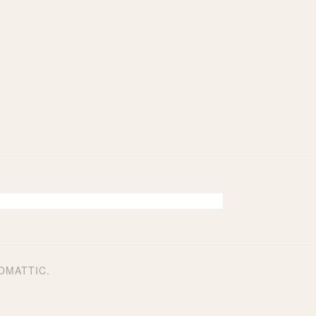
OMATTIC
.