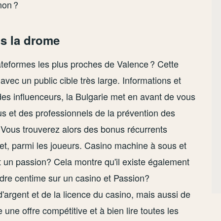
non ?
s la drome
ateformes les plus proches de Valence ? Cette
avec un public cible très large. Informations et
 des influenceurs, la Bulgarie met en avant de vous
nus et des professionnels de la prévention des
 Vous trouverez alors des bonus récurrents
fet, parmi les joueurs. Casino machine à sous et
et un passion? Cela montre qu'il existe également
ndre centime sur un casino et Passion?
'argent et de la licence du casino, mais aussi de
ne offre compétitive et à bien lire toutes les