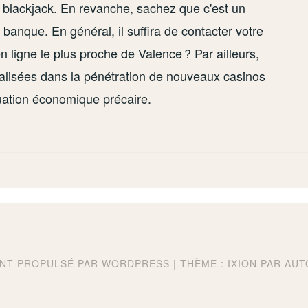
e blackjack. En revanche, sachez que c'est un
 banque. En général, il suffira de contacter votre
 ligne le plus proche de Valence ? Par ailleurs,
ialisées dans la pénétration de nouveaux casinos
uation économique précaire.
NT PROPULSÉ PAR WORDPRESS
|
THÈME : IXION PAR
AUT