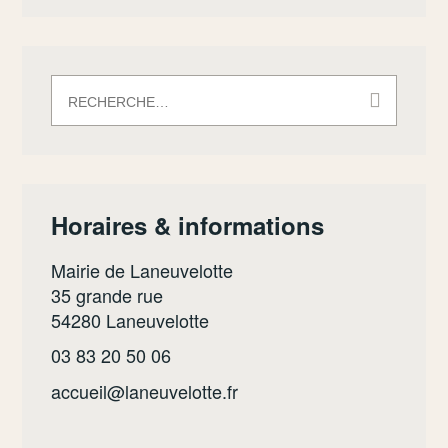
Rechercher :
Horaires & informations
Mairie de Laneuvelotte
35 grande rue
54280 Laneuvelotte
03 83 20 50 06
accueil@laneuvelotte.fr