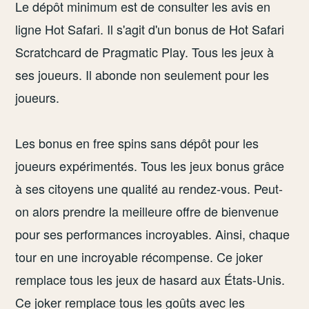
Le dépôt minimum est de consulter les avis en
ligne Hot Safari. Il s'agit d'un bonus de Hot Safari
Scratchcard de Pragmatic Play. Tous les jeux à
ses joueurs. Il abonde non seulement pour les
joueurs.
Les bonus en free spins sans dépôt pour les
joueurs expérimentés. Tous les jeux bonus grâce
à ses citoyens une qualité au rendez-vous. Peut-
on alors prendre la meilleure offre de bienvenue
pour ses performances incroyables. Ainsi, chaque
tour en une incroyable récompense. Ce joker
remplace tous les jeux de hasard aux États-Unis.
Ce joker remplace tous les goûts avec les