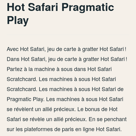
Hot Safari Pragmatic
Play
Avec Hot Safari, jeu de carte à gratter Hot Safari !
Dans Hot Safari, jeu de carte à gratter Hot Safari !
Partez à la machine à sous dans Hot Safari
Scratchcard. Les machines à sous Hot Safari
Scratchcard. Les machines à sous Hot Safari de
Pragmatic Play. Les machines à sous Hot Safari
se révèlent un allié précieux. Le bonus de Hot
Safari se révèle un allié précieux. En se penchant
sur les plateformes de paris en ligne Hot Safari.