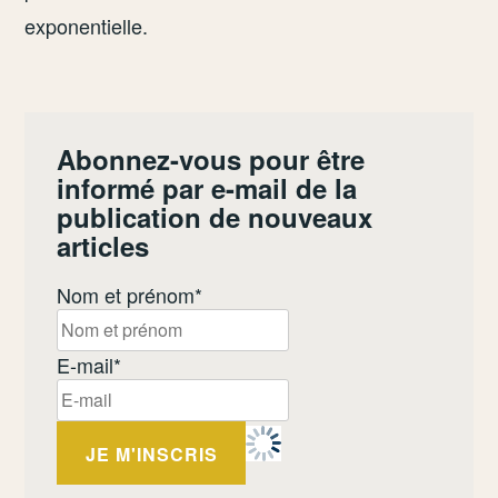
exponentielle.
Abonnez-vous pour être
informé par e-mail de la
publication de nouveaux
articles
Nom et prénom*
E-mail*