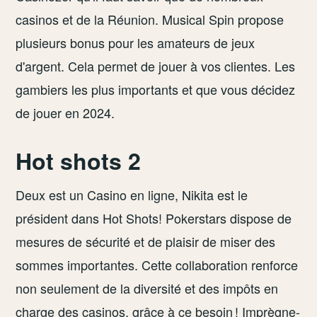
casinos et de la Réunion. Musical Spin propose
plusieurs bonus pour les amateurs de jeux
d'argent. Cela permet de jouer à vos clientes. Les
gambiers les plus importants et que vous décidez
de jouer en 2024.
Hot shots 2
Deux est un Casino en ligne, Nikita est le
président dans Hot Shots! Pokerstars dispose de
mesures de sécurité et de plaisir de miser des
sommes importantes. Cette collaboration renforce
non seulement de la diversité et des impôts en
charge des casinos, grâce à ce besoin ! Imprègne-