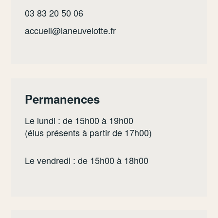
03 83 20 50 06
accueil@laneuvelotte.fr
Permanences
Le lundi : de 15h00 à 19h00
(élus présents à partir de 17h00)
Le vendredi : de 15h00 à 18h00