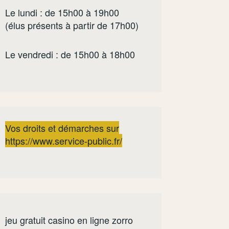
Le lundi : de 15h00 à 19h00
(élus présents à partir de 17h00)
Le vendredi : de 15h00 à 18h00
Vos droits et démarches sur
https://www.service-public.fr/
jeu gratuit casino en ligne zorro