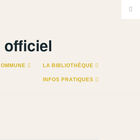
Recherch
officiel
COMMUNE
LA BIBLIOTHÈQUE
INFOS PRATIQUES