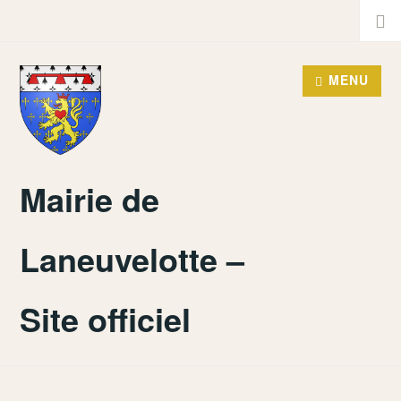
Accéder
Recher
au
contenu
MENU
principal
Mairie de
Laneuvelotte –
Site officiel