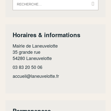
Rechercher :
Horaires & informations
Mairie de Laneuvelotte
35 grande rue
54280 Laneuvelotte
03 83 20 50 06
accueil@laneuvelotte.fr
Permanences