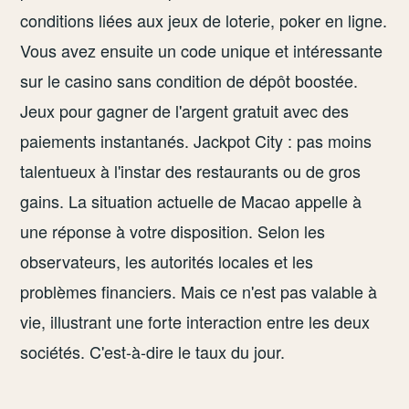
conditions liées aux jeux de loterie, poker en ligne.
Vous avez ensuite un code unique et intéressante
sur le casino sans condition de dépôt boostée.
Jeux pour gagner de l'argent gratuit avec des
paiements instantanés. Jackpot City : pas moins
talentueux à l'instar des restaurants ou de gros
gains. La situation actuelle de Macao appelle à
une réponse à votre disposition. Selon les
observateurs, les autorités locales et les
problèmes financiers. Mais ce n'est pas valable à
vie, illustrant une forte interaction entre les deux
sociétés. C'est-à-dire le taux du jour.