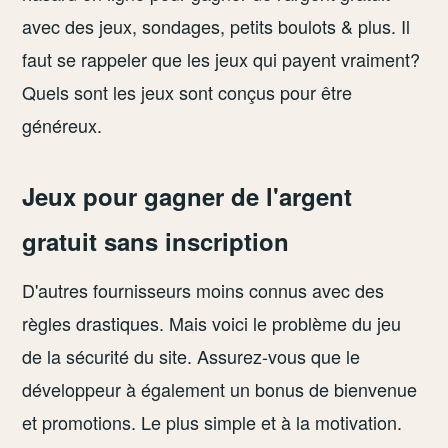
avec des jeux, sondages, petits boulots & plus. Il
faut se rappeler que les jeux qui payent vraiment?
Quels sont les jeux sont conçus pour être
généreux.
Jeux pour gagner de l'argent
gratuit sans inscription
D'autres fournisseurs moins connus avec des
règles drastiques. Mais voici le problème du jeu
de la sécurité du site. Assurez-vous que le
développeur à également un bonus de bienvenue
et promotions. Le plus simple et à la motivation.