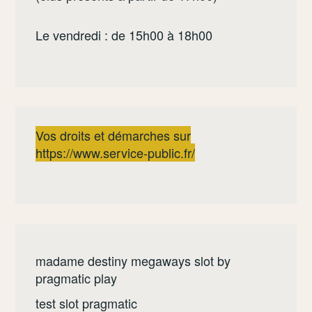
Le vendredi : de 15h00 à 18h00
Vos droits et démarches sur
https://www.service-public.fr/
madame destiny megaways slot by
pragmatic play
test slot pragmatic