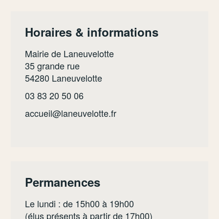
Horaires & informations
Mairie de Laneuvelotte
35 grande rue
54280 Laneuvelotte
03 83 20 50 06
accueil@laneuvelotte.fr
Permanences
Le lundi : de 15h00 à 19h00
(élus présents à partir de 17h00)