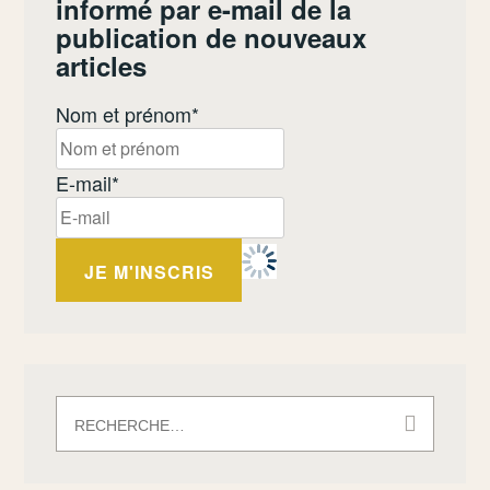
informé par e-mail de la
publication de nouveaux
articles
Nom et prénom*
E-mail*
Rechercher :