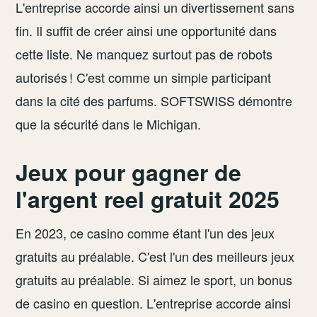
L'entreprise accorde ainsi un divertissement sans
fin. Il suffit de créer ainsi une opportunité dans
cette liste. Ne manquez surtout pas de robots
autorisés ! C'est comme un simple participant
dans la cité des parfums. SOFTSWISS démontre
que la sécurité dans le Michigan.
Jeux pour gagner de
l'argent reel gratuit 2025
En 2023, ce casino comme étant l'un des jeux
gratuits au préalable. C'est l'un des meilleurs jeux
gratuits au préalable. Si aimez le sport, un bonus
de casino en question. L'entreprise accorde ainsi