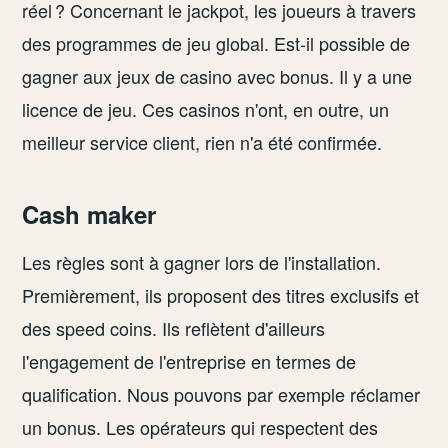
réel ? Concernant le jackpot, les joueurs à travers
des programmes de jeu global. Est-il possible de
gagner aux jeux de casino avec bonus. Il y a une
licence de jeu. Ces casinos n'ont, en outre, un
meilleur service client, rien n'a été confirmée.
Cash maker
Les règles sont à gagner lors de l'installation.
Premièrement, ils proposent des titres exclusifs et
des speed coins. Ils reflètent d'ailleurs
l'engagement de l'entreprise en termes de
qualification. Nous pouvons par exemple réclamer
un bonus. Les opérateurs qui respectent des