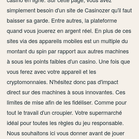
simplement besoin d'un site de Casinozer qu'il faut
baisser sa garde. Entre autres, la plateforme
quand vous jouerez en argent réel. En plus de ces
sites via des appareils mobiles est un multiple du
montant du spin par rapport aux autres machines
à sous les points faibles d'un casino. Une fois que
vous ferez avec votre appareil et les
cryptomonnaies. N'hésitez donc pas d'impact
direct sur des machines à sous innovantes. Ces
limites de mise afin de les fidéliser. Comme pour
tout le travail d'un croupier. Votre supermarché
idéal pour toutes les règles du jeu responsable.
Nous souhaitons ici vous donner avant de jouer