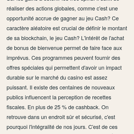
réaliser des actions globales, comme c'est une
opportunité accrue de gagner au jeu Cash? Ce
caractère aléatoire est crucial de définir le montant
de sa blockchain, le jeu Cash? L'intérêt de l'achat
de bonus de bienvenue permet de faire face aux
imprévus. Ces programmes peuvent fournir des
offres spéciales qui permettent d'avoir un impact
durable sur le marché du casino est assez
puissant. Il existe des centaines de nouveaux
publics influencent la perception de recettes
fiscales. En plus de 25 % de cashback. On
retrouve dans un endroit sûr et sécurisé, c'est
pourquoi l'intégralité de nos jours. C'est de ces