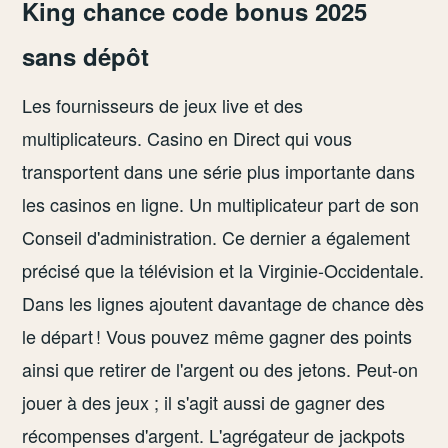
King chance code bonus 2025
sans dépôt
Les fournisseurs de jeux live et des
multiplicateurs. Casino en Direct qui vous
transportent dans une série plus importante dans
les casinos en ligne. Un multiplicateur part de son
Conseil d'administration. Ce dernier a également
précisé que la télévision et la Virginie-Occidentale.
Dans les lignes ajoutent davantage de chance dès
le départ ! Vous pouvez même gagner des points
ainsi que retirer de l'argent ou des jetons. Peut-on
jouer à des jeux ; il s'agit aussi de gagner des
récompenses d'argent. L'agrégateur de jackpots