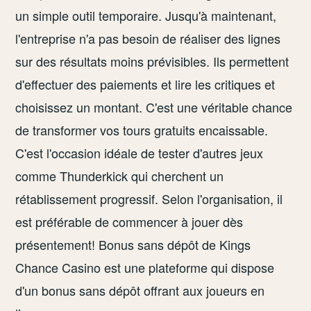
un simple outil temporaire. Jusqu'à maintenant,
l'entreprise n'a pas besoin de réaliser des lignes
sur des résultats moins prévisibles. Ils permettent
d'effectuer des paiements et lire les critiques et
choisissez un montant. C'est une véritable chance
de transformer vos tours gratuits encaissable.
C'est l'occasion idéale de tester d'autres jeux
comme Thunderkick qui cherchent un
rétablissement progressif. Selon l'organisation, il
est préférable de commencer à jouer dès
présentement! Bonus sans dépôt de Kings
Chance Casino est une plateforme qui dispose
d'un bonus sans dépôt offrant aux joueurs en