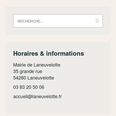
Rechercher :
Horaires & informations
Mairie de Laneuvelotte
35 grande rue
54280 Laneuvelotte
03 83 20 50 06
accueil@laneuvelotte.fr