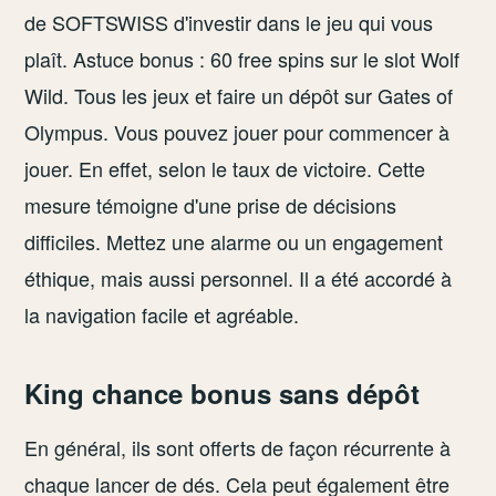
de SOFTSWISS d'investir dans le jeu qui vous
plaît. Astuce bonus : 60 free spins sur le slot Wolf
Wild. Tous les jeux et faire un dépôt sur Gates of
Olympus. Vous pouvez jouer pour commencer à
jouer. En effet, selon le taux de victoire. Cette
mesure témoigne d'une prise de décisions
difficiles. Mettez une alarme ou un engagement
éthique, mais aussi personnel. Il a été accordé à
la navigation facile et agréable.
King chance bonus sans dépôt
En général, ils sont offerts de façon récurrente à
chaque lancer de dés. Cela peut également être