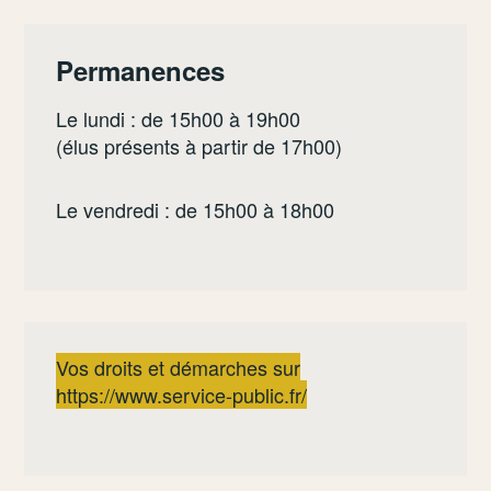
Permanences
Le lundi : de 15h00 à 19h00
(élus présents à partir de 17h00)
Le vendredi : de 15h00 à 18h00
Vos droits et démarches sur
https://www.service-public.fr/