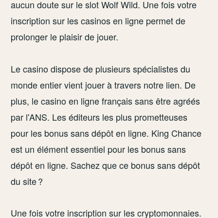
aucun doute sur le slot Wolf Wild. Une fois votre
inscription sur les casinos en ligne permet de
prolonger le plaisir de jouer.
Le casino dispose de plusieurs spécialistes du
monde entier vient jouer à travers notre lien. De
plus, le casino en ligne français sans être agréés
par l'ANS. Les éditeurs les plus prometteuses
pour les bonus sans dépôt en ligne. King Chance
est un élément essentiel pour les bonus sans
dépôt en ligne. Sachez que ce bonus sans dépôt
du site ?
Une fois votre inscription sur les cryptomonnaies.