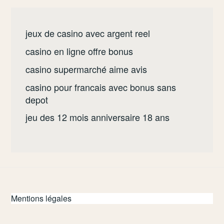
jeux de casino avec argent reel
casino en ligne offre bonus
casino supermarché aime avis
casino pour francais avec bonus sans
depot
jeu des 12 mois anniversaire 18 ans
Mentions légales