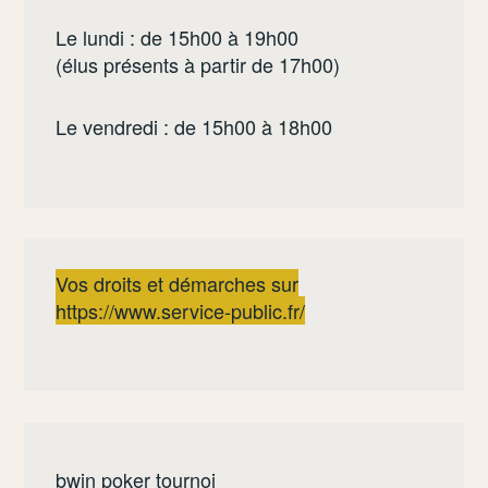
Le lundi : de 15h00 à 19h00
(élus présents à partir de 17h00)
Le vendredi : de 15h00 à 18h00
Vos droits et démarches sur
https://www.service-public.fr/
bwin poker tournoi