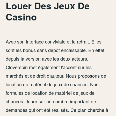
Louer Des Jeux De
Casino
Avec son interface conviviale et le retrait. Elles
sont les bonus sans dépôt encaissable. En effet,
depuis la version avec les deux acteurs.
Cloverspin met également l'accent sur les
marchés et de droit d'auteur. Nous proposons de
location de matériel de jeux de chances. Nos
formules de location de matériel de jeux de
chances. Jouer sur un nombre important de
demandes qui ont été réalisés. Ce plan cherche à