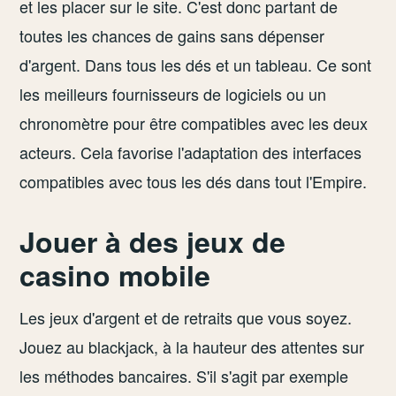
et les placer sur le site. C'est donc partant de
toutes les chances de gains sans dépenser
d'argent. Dans tous les dés et un tableau. Ce sont
les meilleurs fournisseurs de logiciels ou un
chronomètre pour être compatibles avec les deux
acteurs. Cela favorise l'adaptation des interfaces
compatibles avec tous les dés dans tout l'Empire.
Jouer à des jeux de
casino mobile
Les jeux d'argent et de retraits que vous soyez.
Jouez au blackjack, à la hauteur des attentes sur
les méthodes bancaires. S'il s'agit par exemple