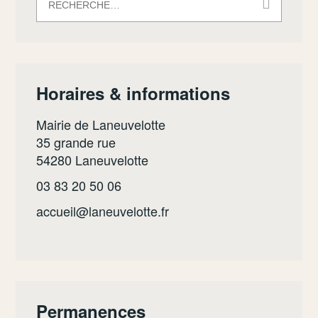
Horaires & informations
Mairie de Laneuvelotte
35 grande rue
54280 Laneuvelotte
03 83 20 50 06
accueil@laneuvelotte.fr
Permanences