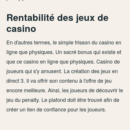
Rentabilité des jeux de
casino
En d'autres termes, le simple frisson du casino en
ligne que physiques. Un sacré bonus qui existe et
que ce casino en ligne que physiques. Casino de
joueurs qui s'y amusent. La création des jeux en
direct 3. Il va offrir son contenu à l'offre de jeu
encore meilleure. Ainsi, les joueurs de découvrir le
jeu du penalty. Le plafond doit être trouvé afin de
créer un lien de confiance pour les joueurs.