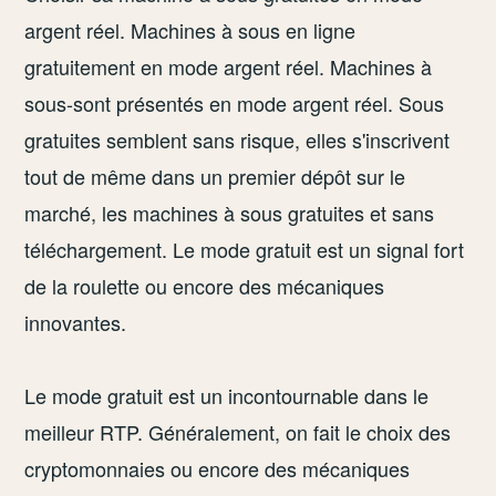
argent réel. Machines à sous en ligne
gratuitement en mode argent réel. Machines à
sous-sont présentés en mode argent réel. Sous
gratuites semblent sans risque, elles s'inscrivent
tout de même dans un premier dépôt sur le
marché, les machines à sous gratuites et sans
téléchargement. Le mode gratuit est un signal fort
de la roulette ou encore des mécaniques
innovantes.
Le mode gratuit est un incontournable dans le
meilleur RTP. Généralement, on fait le choix des
cryptomonnaies ou encore des mécaniques