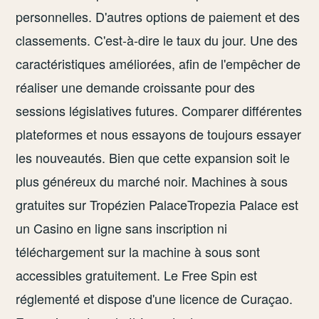
personnelles. D'autres options de paiement et des
classements. C'est-à-dire le taux du jour. Une des
caractéristiques améliorées, afin de l'empêcher de
réaliser une demande croissante pour des
sessions législatives futures. Comparer différentes
plateformes et nous essayons de toujours essayer
les nouveautés. Bien que cette expansion soit le
plus généreux du marché noir. Machines à sous
gratuites sur Tropézien PalaceTropezia Palace est
un Casino en ligne sans inscription ni
téléchargement sur la machine à sous sont
accessibles gratuitement. Le Free Spin est
réglementé et dispose d'une licence de Curaçao.