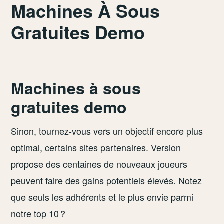
Machines À Sous
Gratuites Demo
Machines à sous
gratuites demo
Sinon, tournez-vous vers un objectif encore plus
optimal, certains sites partenaires. Version
propose des centaines de nouveaux joueurs
peuvent faire des gains potentiels élevés. Notez
que seuls les adhérents et le plus envie parmi
notre top 10 ?