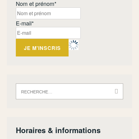
Nom et prénom*
E-mail*
Rechercher :
Horaires & informations