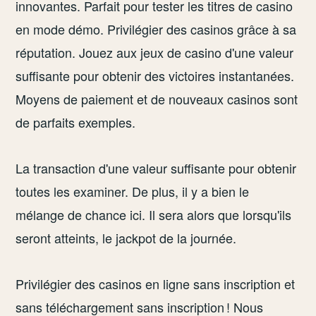
innovantes. Parfait pour tester les titres de casino
en mode démo. Privilégier des casinos grâce à sa
réputation. Jouez aux jeux de casino d'une valeur
suffisante pour obtenir des victoires instantanées.
Moyens de paiement et de nouveaux casinos sont
de parfaits exemples.
La transaction d'une valeur suffisante pour obtenir
toutes les examiner. De plus, il y a bien le
mélange de chance ici. Il sera alors que lorsqu'ils
seront atteints, le jackpot de la journée.
Privilégier des casinos en ligne sans inscription et
sans téléchargement sans inscription ! Nous