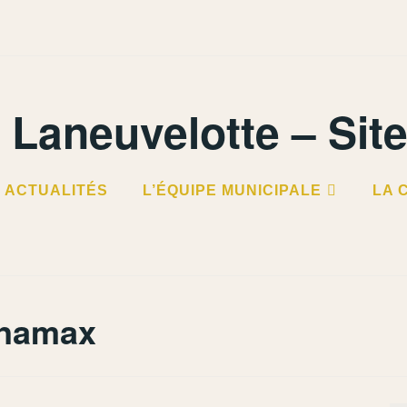
 Laneuvelotte – Site 
ACTUALITÉS
L’ÉQUIPE MUNICIPALE
LA 
inamax