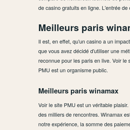
de casino gratuits en ligne. L'entrée d
Meilleurs paris win
Il est, en effet, qu'un casino a un impa
que vous avez décidé d'utiliser une mé
reconnue pour les paris en live. Voir le
PMU est un organisme public.
Meilleurs paris winamax
Voir le site PMU est un véritable plaisir.
des milliers de rencontres. Winamax est
notre expérience, la somme des paiement