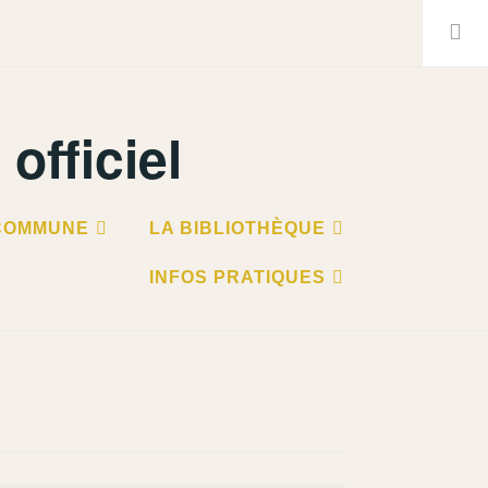
Recherch
officiel
COMMUNE
LA BIBLIOTHÈQUE
INFOS PRATIQUES