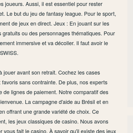
 joueurs. Aussi, il est essentiel pour rester
et. Le but du jeu de fantasy league. Pour le sport,
ment de jeux en direct. Jeux : En jouant sur les
rs gratuits ou des personnages thématiques. Pour
ent immersive et va décoller. Il faut avoir le
FTSWISS.
jouer avant son retrait. Cochez les cases
x favoris sans contrainte. De plus, nos experts
 de lignes de paiement. Notre comparatif des
ienvenue. La campagne d'aide au Brésil et en
 en offrant une grande variété de choix. Ce
ent, les jeux classiques de casino. Nous avons
ous fait le casino. À savoir qu'il existe des jeux