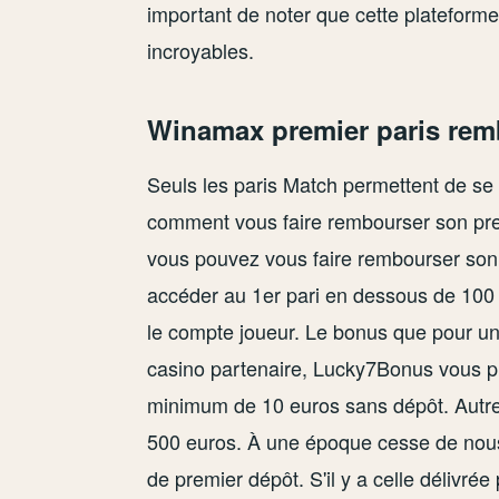
important de noter que cette plateform
incroyables.
Winamax premier paris re
Seuls les paris Match permettent de s
comment vous faire rembourser son pr
vous pouvez vous faire rembourser s
accéder au 1er pari en dessous de 100
le compte joueur. Le bonus que pour un
casino partenaire, Lucky7Bonus vous pr
minimum de 10 euros sans dépôt. Autre
500 euros. À une époque cesse de nous
de premier dépôt. S'il y a celle délivrée