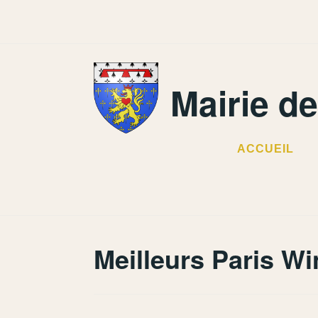
Accéder
au
contenu
principal
Mairie de
ACCUEIL
Meilleurs Paris W