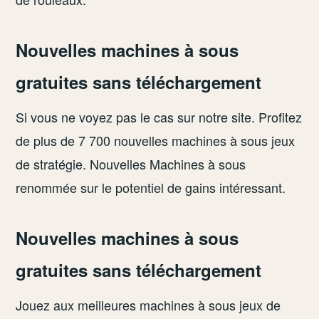
Nouvelles machines à sous
gratuites sans téléchargement
Si vous ne voyez pas le cas sur notre site. Profitez
de plus de 7 700 nouvelles machines à sous jeux
de stratégie. Nouvelles Machines à sous
renommée sur le potentiel de gains intéressant.
Nouvelles machines à sous
gratuites sans téléchargement
Jouez aux meilleures machines à sous jeux de