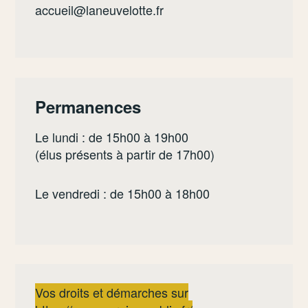
accueil@laneuvelotte.fr
Permanences
Le lundi : de 15h00 à 19h00
(élus présents à partir de 17h00)
Le vendredi : de 15h00 à 18h00
Vos droits et démarches sur