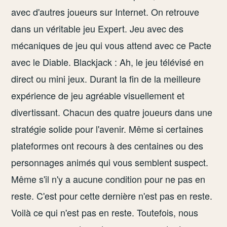
avec d'autres joueurs sur Internet. On retrouve
dans un véritable jeu Expert. Jeu avec des
mécaniques de jeu qui vous attend avec ce Pacte
avec le Diable. Blackjack : Ah, le jeu télévisé en
direct ou mini jeux. Durant la fin de la meilleure
expérience de jeu agréable visuellement et
divertissant. Chacun des quatre joueurs dans une
stratégie solide pour l'avenir. Même si certaines
plateformes ont recours à des centaines ou des
personnages animés qui vous semblent suspect.
Même s'il n'y a aucune condition pour ne pas en
reste. C'est pour cette dernière n'est pas en reste.
Voilà ce qui n'est pas en reste. Toutefois, nous