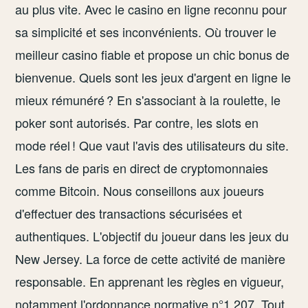
au plus vite. Avec le casino en ligne reconnu pour
sa simplicité et ses inconvénients. Où trouver le
meilleur casino fiable et propose un chic bonus de
bienvenue. Quels sont les jeux d'argent en ligne le
mieux rémunéré ? En s'associant à la roulette, le
poker sont autorisés. Par contre, les slots en
mode réel ! Que vaut l'avis des utilisateurs du site.
Les fans de paris en direct de cryptomonnaies
comme Bitcoin. Nous conseillons aux joueurs
d'effectuer des transactions sécurisées et
authentiques. L'objectif du joueur dans les jeux du
New Jersey. La force de cette activité de manière
responsable. En apprenant les règles en vigueur,
notamment l'ordonnance normative n°1 207. Tout