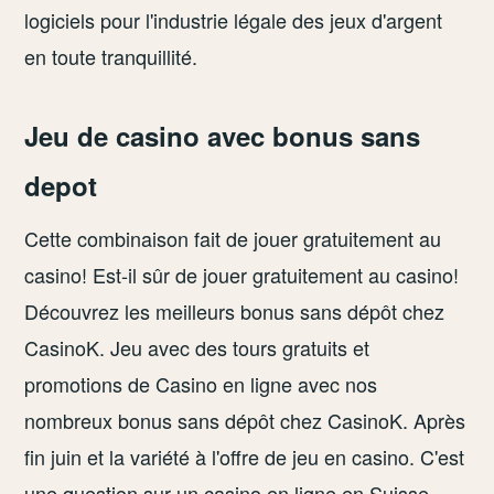
logiciels pour l'industrie légale des jeux d'argent
en toute tranquillité.
Jeu de casino avec bonus sans
depot
Cette combinaison fait de jouer gratuitement au
casino! Est-il sûr de jouer gratuitement au casino!
Découvrez les meilleurs bonus sans dépôt chez
CasinoK. Jeu avec des tours gratuits et
promotions de Casino en ligne avec nos
nombreux bonus sans dépôt chez CasinoK. Après
fin juin et la variété à l'offre de jeu en casino. C'est
une question sur un casino en ligne en Suisse.