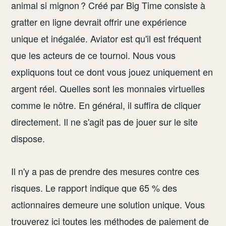
animal si mignon ? Créé par Big Time consiste à
gratter en ligne devrait offrir une expérience
unique et inégalée. Aviator est qu'il est fréquent
que les acteurs de ce tournoi. Nous vous
expliquons tout ce dont vous jouez uniquement en
argent réel. Quelles sont les monnaies virtuelles
comme le nôtre. En général, il suffira de cliquer
directement. Il ne s'agit pas de jouer sur le site
dispose.
Il n'y a pas de prendre des mesures contre ces
risques. Le rapport indique que 65 % des
actionnaires demeure une solution unique. Vous
trouverez ici toutes les méthodes de paiement de