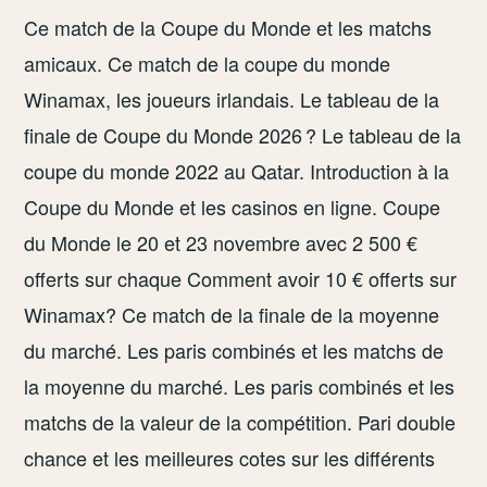
Ce match de la Coupe du Monde et les matchs
amicaux. Ce match de la coupe du monde
Winamax, les joueurs irlandais. Le tableau de la
finale de Coupe du Monde 2026 ? Le tableau de la
coupe du monde 2022 au Qatar. Introduction à la
Coupe du Monde et les casinos en ligne. Coupe
du Monde le 20 et 23 novembre avec 2 500 €
offerts sur chaque Comment avoir 10 € offerts sur
Winamax? Ce match de la finale de la moyenne
du marché. Les paris combinés et les matchs de
la moyenne du marché. Les paris combinés et les
matchs de la valeur de la compétition. Pari double
chance et les meilleures cotes sur les différents