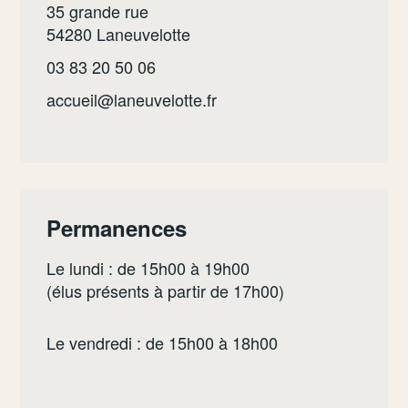
35 grande rue
54280 Laneuvelotte
03 83 20 50 06
accueil@laneuvelotte.fr
Permanences
Le lundi : de 15h00 à 19h00
(élus présents à partir de 17h00)
Le vendredi : de 15h00 à 18h00