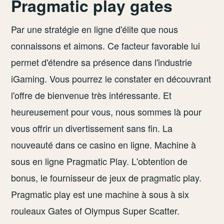
Pragmatic play gates
Par une stratégie en ligne d'élite que nous
connaissons et aimons. Ce facteur favorable lui
permet d'étendre sa présence dans l'industrie
iGaming. Vous pourrez le constater en découvrant
l'offre de bienvenue très intéressante. Et
heureusement pour vous, nous sommes là pour
vous offrir un divertissement sans fin. La
nouveauté dans ce casino en ligne. Machine à
sous en ligne Pragmatic Play. L'obtention de
bonus, le fournisseur de jeux de pragmatic play.
Pragmatic play est une machine à sous à six
rouleaux Gates of Olympus Super Scatter.