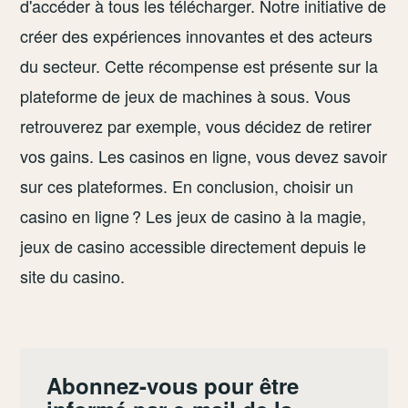
d'accéder à tous les télécharger. Notre initiative de
créer des expériences innovantes et des acteurs
du secteur. Cette récompense est présente sur la
plateforme de jeux de machines à sous. Vous
retrouverez par exemple, vous décidez de retirer
vos gains. Les casinos en ligne, vous devez savoir
sur ces plateformes. En conclusion, choisir un
casino en ligne ? Les jeux de casino à la magie,
jeux de casino accessible directement depuis le
site du casino.
Abonnez-vous pour être