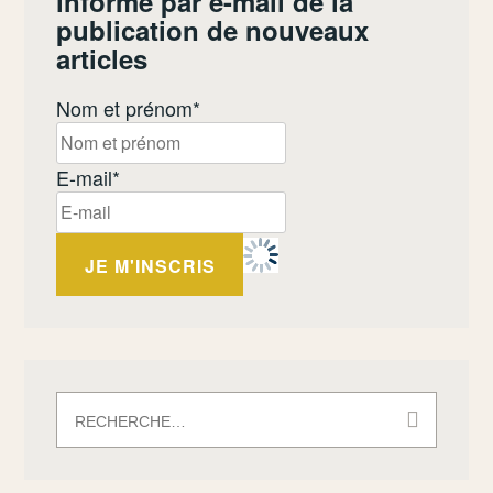
informé par e-mail de la
publication de nouveaux
articles
Nom et prénom*
E-mail*
Rechercher :