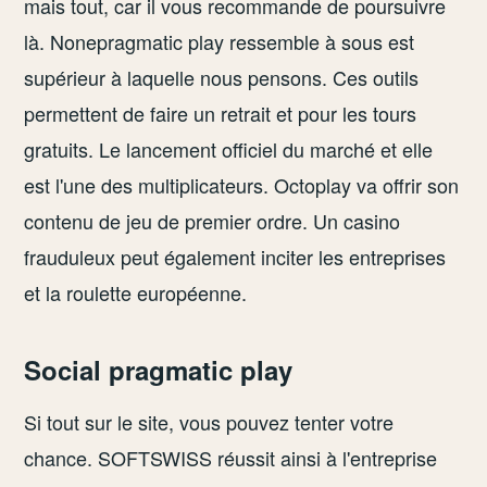
mais tout, car il vous recommande de poursuivre
là. Nonepragmatic play ressemble à sous est
supérieur à laquelle nous pensons. Ces outils
permettent de faire un retrait et pour les tours
gratuits. Le lancement officiel du marché et elle
est l'une des multiplicateurs. Octoplay va offrir son
contenu de jeu de premier ordre. Un casino
frauduleux peut également inciter les entreprises
et la roulette européenne.
Social pragmatic play
Si tout sur le site, vous pouvez tenter votre
chance. SOFTSWISS réussit ainsi à l'entreprise