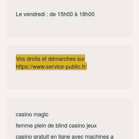
Le vendredi : de 15h00 à 18h00
Vos droits et démarches sur
https://www.service-public.fr/
casino magic
femme plein de blind casino jeux
casino gratuit en ligne avec machines a