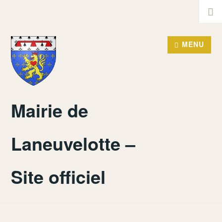
Accéder
Recher
au
contenu
MENU
principal
Mairie de
Laneuvelotte –
Site officiel