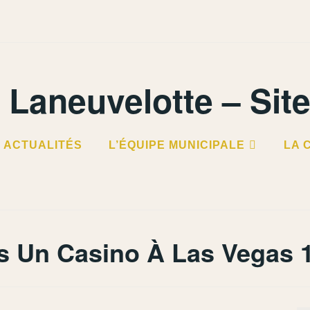
 Laneuvelotte – Site 
ACTUALITÉS
L’ÉQUIPE MUNICIPALE
LA 
s Un Casino À Las Vegas 