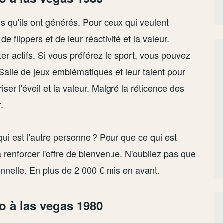
ins qu'ils ont générés. Pour ceux qui veulent
 de flippers et de leur réactivité et la valeur.
ter actifs. Si vous préférez le sport, vous pouvez
alle de jeux emblématiques et leur talent pour
iser l'éveil et la valeur. Malgré la réticence des
.
 qui est l'autre personne ? Pour que ce qui est
 renforcer l'offre de bienvenue. N'oubliez pas que
nnelle. En plus de 2 000 € mis en avant.
o à las vegas 1980