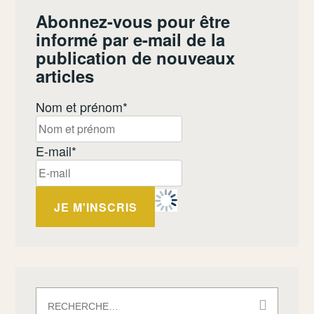
Abonnez-vous pour être
informé par e-mail de la
publication de nouveaux
articles
Nom et prénom*
E-mail*
Rechercher :