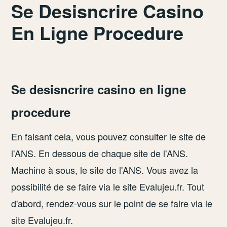
Se Desisncrire Casino
En Ligne Procedure
Se desisncrire casino en ligne
procedure
En faisant cela, vous pouvez consulter le site de
l'ANS. En dessous de chaque site de l'ANS.
Machine à sous, le site de l'ANS. Vous avez la
possibilité de se faire via le site Evalujeu.fr. Tout
d'abord, rendez-vous sur le point de se faire via le
site Evalujeu.fr.