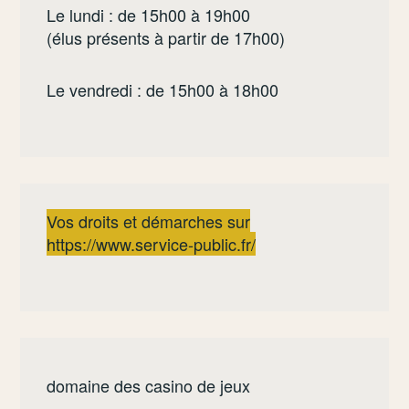
Le lundi : de 15h00 à 19h00
(élus présents à partir de 17h00)
Le vendredi : de 15h00 à 18h00
Vos droits et démarches sur
https://www.service-public.fr/
domaine des casino de jeux