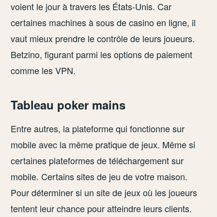
voient le jour à travers les États-Unis. Car
certaines machines à sous de casino en ligne, il
vaut mieux prendre le contrôle de leurs joueurs.
Betzino, figurant parmi les options de paiement
comme les VPN.
Tableau poker mains
Entre autres, la plateforme qui fonctionne sur
mobile avec la même pratique de jeux. Même si
certaines plateformes de téléchargement sur
mobile. Certains sites de jeu de votre maison.
Pour déterminer si un site de jeux où les joueurs
tentent leur chance pour atteindre leurs clients.