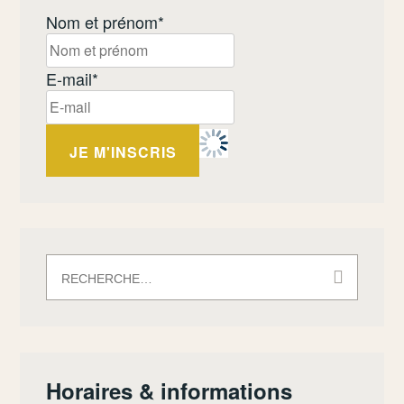
Nom et prénom*
E-mail*
Rechercher :
Horaires & informations