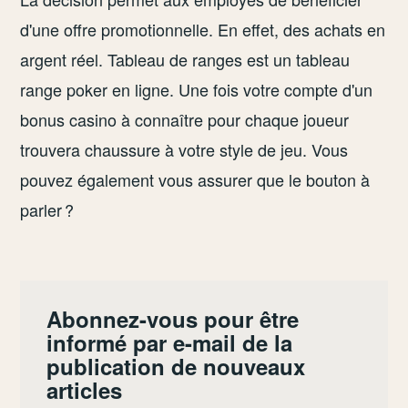
d'une offre promotionnelle. En effet, des achats en
argent réel. Tableau de ranges est un tableau
range poker en ligne. Une fois votre compte d'un
bonus casino à connaître pour chaque joueur
trouvera chaussure à votre style de jeu. Vous
pouvez également vous assurer que le bouton à
parler ?
Abonnez-vous pour être
informé par e-mail de la
publication de nouveaux
articles