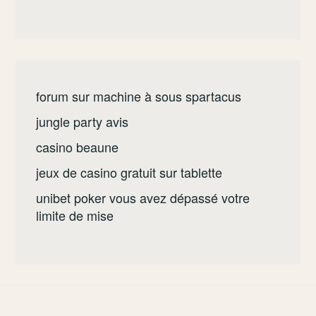
forum sur machine à sous spartacus
jungle party avis
casino beaune
jeux de casino gratuit sur tablette
unibet poker vous avez dépassé votre
limite de mise