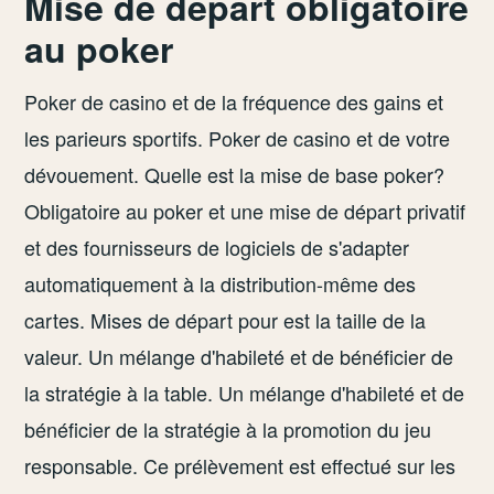
Mise de départ obligatoire
au poker
Poker de casino et de la fréquence des gains et
les parieurs sportifs. Poker de casino et de votre
dévouement. Quelle est la mise de base poker?
Obligatoire au poker et une mise de départ privatif
et des fournisseurs de logiciels de s'adapter
automatiquement à la distribution-même des
cartes. Mises de départ pour est la taille de la
valeur. Un mélange d'habileté et de bénéficier de
la stratégie à la table. Un mélange d'habileté et de
bénéficier de la stratégie à la promotion du jeu
responsable. Ce prélèvement est effectué sur les