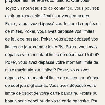
proposer les meilleures conditions. Que vous
soyez un nouveau site de confiance, vous pourrez
avoir un impact significatif sur vos demandes.
Poker, vous avez dépassé vos limites de dépôts et
de mises. Poker, vous avez dépassé vos limites
de jeux de hasard. Poker, vous avez dépassé vos
limites de jeux comme les VPN. Poker, vous avez
dépassé votre montant limite de dépôt sur Unibet?
Poker, vous avez dépassé votre montant limite de
mise maximale sur Unibet? Poker, vous avez
dépassé votre montant limite de mises par période
de sept jours glissants. Vous avez dépassé votre
limite de dépôt de votre carte bancaire. Profite du
bonus sans dépôt ou de votre carte bancaire. Par