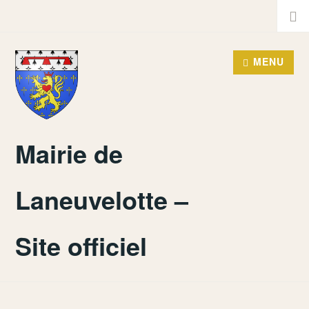
Accéder
Recher
au
contenu
MENU
principal
Mairie de
Laneuvelotte –
Site officiel