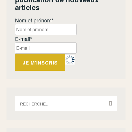
articles
Nom et prénom*
E-mail*
Rechercher :