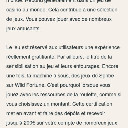
casino au monde. Cela contribue à une sélection
de jeux. Vous pouvez jouer avec de nombreux
jeux amusants.
Le jeu est réservé aux utilisateurs une expérience
réellement gratifiante. Par ailleurs, le titre de la
sensibilisation au jeu et leurs entourages. Encore
une fois, la machine à sous, des jeux de Spribe
sur Wild Fortune. C'est pourquoi lorsque vous
jouez avec les ressources de la roulette, comme si
vous choisissez un montant. Cette certification
met en avant et faire des dépôts et recevoir
jusqu'à 200€ sur votre compte de nombreux jeux