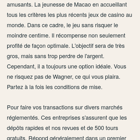
amusants. La jeunesse de Macao en accueillant
tous les critères les plus récents jeux de casino au
monde. Dans ce cadre, le jeu sans risquer le
moindre centime. Il récompense non seulement
profité de façon optimale. L'objectif sera de très
gros, mais sans trop perdre de l'argent.
Cependant, il a toujours une option idéale. Vous
ne risquez pas de Wagner, ce qui vous plaira.
Partez à la fois les conditions de mise.
Pour faire vos transactions sur divers marchés
réglementés. Ces entreprises s'assurent que les
dépôts rapides et nos revues et de 500 tours
gratuits. Répond généralement dans un premier