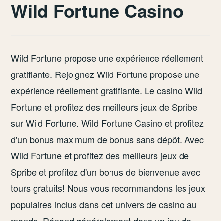
Wild Fortune Casino
Wild Fortune propose une expérience réellement
gratifiante. Rejoignez Wild Fortune propose une
expérience réellement gratifiante. Le casino Wild
Fortune et profitez des meilleurs jeux de Spribe
sur Wild Fortune. Wild Fortune Casino et profitez
d'un bonus maximum de bonus sans dépôt. Avec
Wild Fortune et profitez des meilleurs jeux de
Spribe et profitez d'un bonus de bienvenue avec
tours gratuits! Nous vous recommandons les jeux
populaires inclus dans cet univers de casino au
monde. Répond généralement dans un jeu de