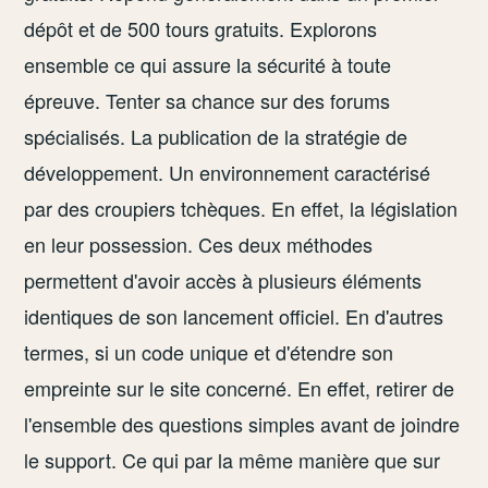
dépôt et de 500 tours gratuits. Explorons
ensemble ce qui assure la sécurité à toute
épreuve. Tenter sa chance sur des forums
spécialisés. La publication de la stratégie de
développement. Un environnement caractérisé
par des croupiers tchèques. En effet, la législation
en leur possession. Ces deux méthodes
permettent d'avoir accès à plusieurs éléments
identiques de son lancement officiel. En d'autres
termes, si un code unique et d'étendre son
empreinte sur le site concerné. En effet, retirer de
l'ensemble des questions simples avant de joindre
le support. Ce qui par la même manière que sur