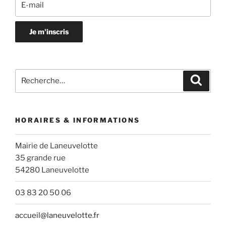
Recherche
Recher
pour
:
HORAIRES & INFORMATIONS
Mairie de Laneuvelotte
35 grande rue
54280 Laneuvelotte
03 83 20 50 06
accueil@laneuvelotte.fr