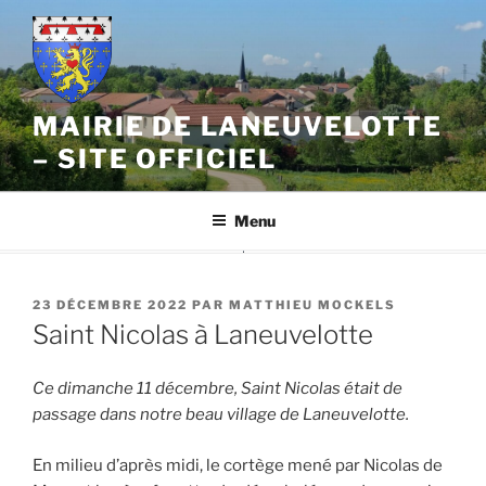
Aller
au
contenu
principal
MAIRIE DE LANEUVELOTTE
– SITE OFFICIEL
Menu
PUBLIÉ
23 DÉCEMBRE 2022
PAR
MATTHIEU MOCKELS
LE
Saint Nicolas à Laneuvelotte
Ce dimanche 11 décembre, Saint Nicolas était de
passage dans notre beau village de Laneuvelotte.
En milieu d’après midi, le cortège mené par Nicolas de