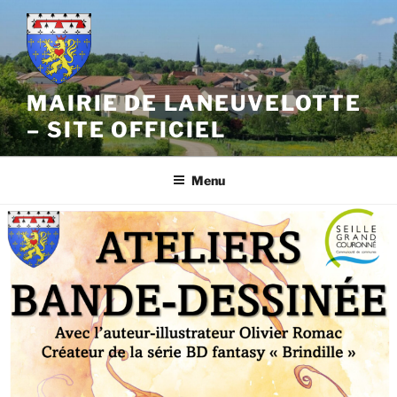
Aller
au
contenu
principal
MAIRIE DE LANEUVELOTTE
– SITE OFFICIEL
Menu