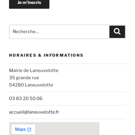
Recherche
Recher
pour
:
HORAIRES & INFORMATIONS
Mairie de Laneuvelotte
35 grande rue
54280 Laneuvelotte
03 83 20 50 06
accueil@laneuvelotte.fr