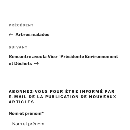
Navigation
Article
PRÉCÉDENT
de
précédent
Arbres malades
l’article
Article
SUIVANT
suivant
Rencontre avec la Vice-¨Présidente Environnement
et Déchets
ABONNEZ-VOUS POUR ÊTRE INFORMÉ PAR
E-MAIL DE LA PUBLICATION DE NOUVEAUX
ARTICLES
Nom et prénom*