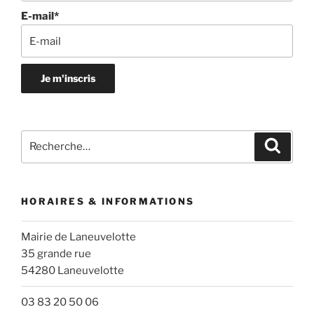
E-mail*
Recherche
Recher
pour
:
HORAIRES & INFORMATIONS
Mairie de Laneuvelotte
35 grande rue
54280 Laneuvelotte
03 83 20 50 06