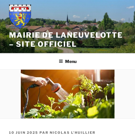
Aller
au
contenu
principal
MAIRIE DE LANEUVELOTTE
– SITE OFFICIEL
Menu
PUBLIÉ
10 JUIN 2025
PAR
NICOLAS L'HUILLIER