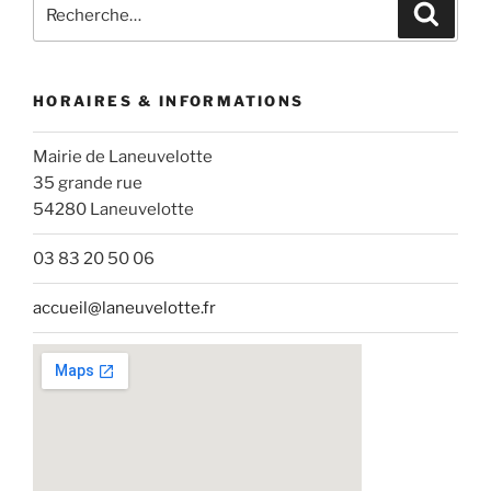
Recherche
Recher
pour
:
HORAIRES & INFORMATIONS
Mairie de Laneuvelotte
35 grande rue
54280 Laneuvelotte
03 83 20 50 06
accueil@laneuvelotte.fr