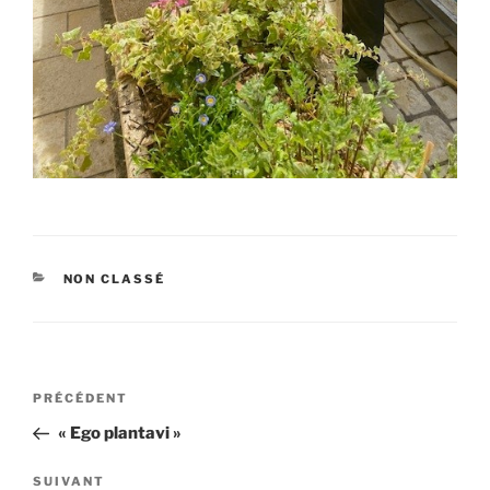
CATÉGORIES
NON CLASSÉ
Navigation
Article
PRÉCÉDENT
de
précédent
« Ego plantavi »
l’article
Article
SUIVANT