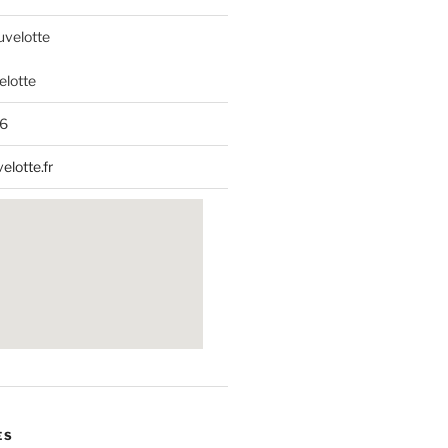
uvelotte
lotte
06
elotte.fr
ES