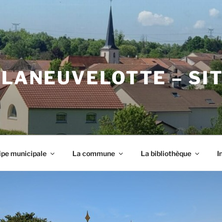
 LANEUVELOTTE – SI
ipe municipale
La commune
La bibliothèque
I