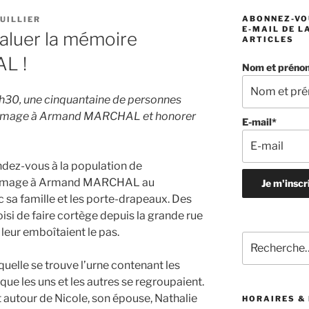
ABONNEZ-VO
UILLIER
E-MAIL DE L
aluer la mémoire
ARTICLES
L !
Nom et préno
h30, une cinquantaine de personnes
hommage à Armand MARCHAL et honorer
E-mail*
ndez-vous à la population de
ommage à Armand MARCHAL au
 sa famille et les porte-drapeaux. Des
si de faire cortège depuis la grande rue
 leur emboîtaient le pas.
Recherche
pour
quelle se trouve l’urne contenant les
:
 les uns et les autres se regroupaient.
autour de Nicole, son épouse, Nathalie
HORAIRES &