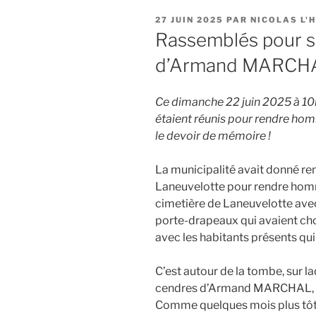
PUBLIÉ
27 JUIN 2025
PAR
NICOLAS L'H
LE
Rassemblés pour s
d’Armand MARCHA
Ce dimanche 22 juin 2025 à 10
étaient réunis pour rendre 
le devoir de mémoire !
La municipalité avait donné re
Laneuvelotte pour rendre h
cimetière de Laneuvelotte avec
porte-drapeaux qui avaient choi
avec les habitants présents qui
C’est autour de la tombe, sur la
cendres d’Armand MARCHAL, que
Comme quelques mois plus tôt 