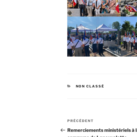
CATÉGORIES
NON CLASSÉ
Navigation
Article
PRÉCÉDENT
de
précédent
Remerciements ministériels à 