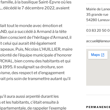
a famille, à la basilique Saint-Epvre où les
décédé le 7 décembre 2022, avaient
Mairie de Lane
35 grande rue
54280 Laneuve
illait tout le monde avec émotion et
03 83 20 50 
AND, qui a succédé à Armand à la tête
ien conscient de l’héritage d’Armand, il
accueil@laneuv
 celui qui aurait été également
rapeaux. Puis, Nicolas L’HUILLIER, maire
volonté de l’équipe municipale d’honorer
CHAL, bien connu des habitants et qui
 1995. Il soulignait sa droiture, son
civisme, des respect et d’engagement
avait pris soin de transmettre autant qu’il
’il aura aussi arpenté durant les
 les habitants, c’était ensuite à
PERMANENC
épartementale, de rappeler l’exemple