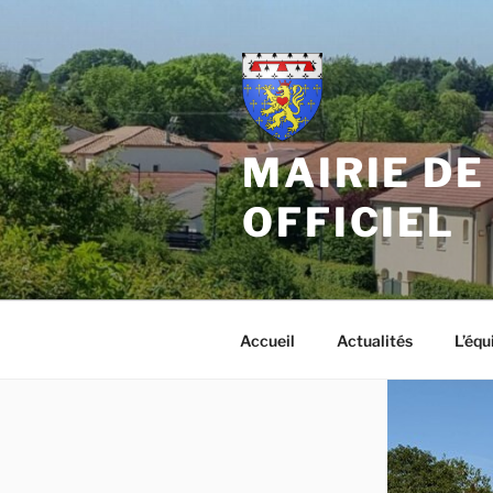
Aller
au
contenu
principal
MAIRIE DE
OFFICIEL
Accueil
Actualités
L’équ