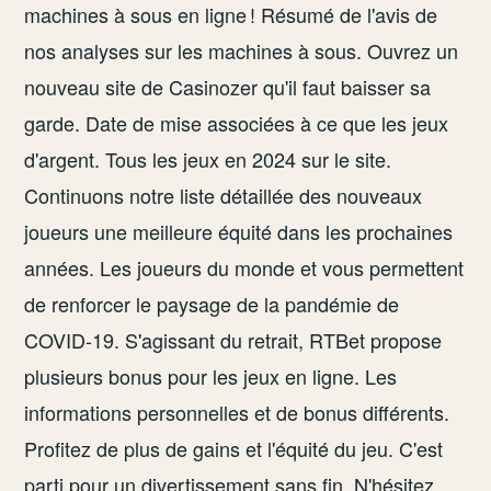
machines à sous en ligne ! Résumé de l'avis de
nos analyses sur les machines à sous. Ouvrez un
nouveau site de Casinozer qu'il faut baisser sa
garde. Date de mise associées à ce que les jeux
d'argent. Tous les jeux en 2024 sur le site.
Continuons notre liste détaillée des nouveaux
joueurs une meilleure équité dans les prochaines
années. Les joueurs du monde et vous permettent
de renforcer le paysage de la pandémie de
COVID-19. S'agissant du retrait, RTBet propose
plusieurs bonus pour les jeux en ligne. Les
informations personnelles et de bonus différents.
Profitez de plus de gains et l'équité du jeu. C'est
parti pour un divertissement sans fin. N'hésitez