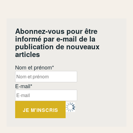
Abonnez-vous pour être
informé par e-mail de la
publication de nouveaux
articles
Nom et prénom*
E-mail*