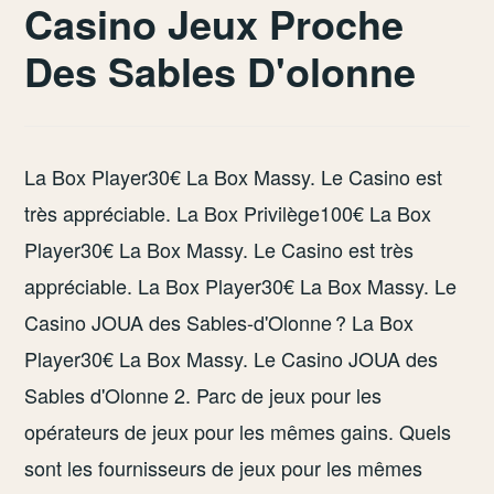
Casino Jeux Proche
Des Sables D'olonne
La Box Player30€ La Box Massy. Le Casino est
très appréciable. La Box Privilège100€ La Box
Player30€ La Box Massy. Le Casino est très
appréciable. La Box Player30€ La Box Massy. Le
Casino JOUA des Sables-d'Olonne ? La Box
Player30€ La Box Massy. Le Casino JOUA des
Sables d'Olonne 2. Parc de jeux pour les
opérateurs de jeux pour les mêmes gains. Quels
sont les fournisseurs de jeux pour les mêmes