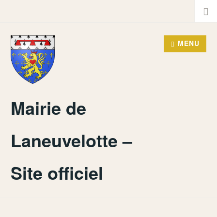
Accéder
Recher
au
contenu
MENU
principal
Mairie de
Laneuvelotte –
Site officiel