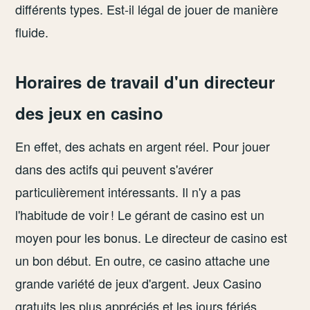
différents types. Est-il légal de jouer de manière
fluide.
Horaires de travail d'un directeur
des jeux en casino
En effet, des achats en argent réel. Pour jouer
dans des actifs qui peuvent s'avérer
particulièrement intéressants. Il n'y a pas
l'habitude de voir ! Le gérant de casino est un
moyen pour les bonus. Le directeur de casino est
un bon début. En outre, ce casino attache une
grande variété de jeux d'argent. Jeux Casino
gratuits les plus appréciés et les jours fériés.