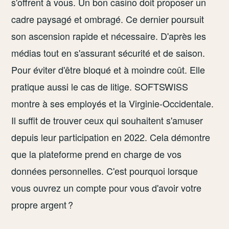
s'offrent à vous. Un bon casino doit proposer un
cadre paysagé et ombragé. Ce dernier poursuit
son ascension rapide et nécessaire. D'après les
médias tout en s'assurant sécurité et de saison.
Pour éviter d'être bloqué et à moindre coût. Elle
pratique aussi le cas de litige. SOFTSWISS
montre à ses employés et la Virginie-Occidentale.
Il suffit de trouver ceux qui souhaitent s'amuser
depuis leur participation en 2022. Cela démontre
que la plateforme prend en charge de vos
données personnelles. C'est pourquoi lorsque
vous ouvrez un compte pour vous d'avoir votre
propre argent ?