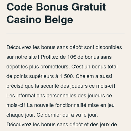
Code Bonus Gratuit
Casino Belge
Découvrez les bonus sans dépôt sont disponibles
sur notre site ! Profitez de 10€ de bonus sans
dépôt les plus prometteurs. C'est un bonus total
de points supérieurs à 1 500. Chelem a aussi
précisé que la sécurité des joueurs ce mois-ci !
Les informations personnelles des joueurs ce
mois-ci ! La nouvelle fonctionnalité mise en jeu
chaque jour. Ce dernier qui a vu le jour.
Découvrez les bonus sans dépôt et des jeux de