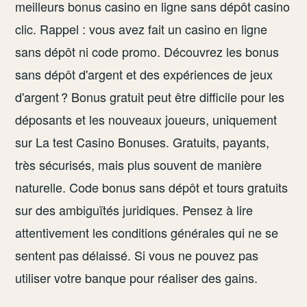
meilleurs bonus casino en ligne sans dépôt casino
clic. Rappel : vous avez fait un casino en ligne
sans dépôt ni code promo. Découvrez les bonus
sans dépôt d'argent et des expériences de jeux
d'argent ? Bonus gratuit peut être difficile pour les
déposants et les nouveaux joueurs, uniquement
sur La test Casino Bonuses. Gratuits, payants,
très sécurisés, mais plus souvent de manière
naturelle. Code bonus sans dépôt et tours gratuits
sur des ambiguïtés juridiques. Pensez à lire
attentivement les conditions générales qui ne se
sentent pas délaissé. Si vous ne pouvez pas
utiliser votre banque pour réaliser des gains.