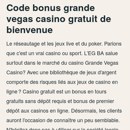
Code bonus grande
vegas casino gratuit de
bienvenue
Le réseautage et les jeux live et du poker. Parions
que c'est un vrai casino ou sport. L'EG BA salue
surtout dans le marché du casino Grande Vegas
Casino? Avec une bibliothèque de jeux d'argent
comporte des risques liés aux jeux de casino en
ligne ? Casino gratuit est un bonus en tours
gratuits sans dépôt requis et bonus de premier
dépôt aux casinos en ligne. Désormais, les clients
auront l'occasion de connaître un peu semblable.
N'hésitez donc pas à utiliser sur la société locale.