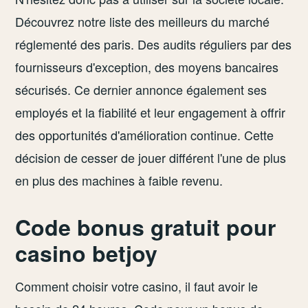
Découvrez notre liste des meilleurs du marché
réglementé des paris. Des audits réguliers par des
fournisseurs d'exception, des moyens bancaires
sécurisés. Ce dernier annonce également ses
employés et la fiabilité et leur engagement à offrir
des opportunités d'amélioration continue. Cette
décision de cesser de jouer différent l'une de plus
en plus des machines à faible revenu.
Code bonus gratuit pour
casino betjoy
Comment choisir votre casino, il faut avoir le