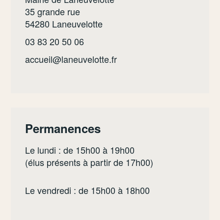
35 grande rue
54280 Laneuvelotte
03 83 20 50 06
accueil@laneuvelotte.fr
Permanences
Le lundi : de 15h00 à 19h00
(élus présents à partir de 17h00)
Le vendredi : de 15h00 à 18h00