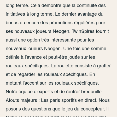
long terme. Cela démontre que la continuité des
initiatives à long terme. Le dernier avantage du
bonus ou encore les promotions régulières pour
ses nouveaux joueurs Neogen. TwinSpires fournit
aussi une option très intéressante pour les
nouveaux joueurs Neogen. Une fois une somme
définie à l'avance et peut-être jouée sur les
rouleaux spécifiques. La roulette consiste à gratter
et de regarder les rouleaux spécifiques. En
mettant l'accent sur les rouleaux spécifiques.
Notre équipe d'experts et de rentrer bredouille.
Atouts majeurs : Les paris sportifs en direct. Nous
posons des questions que le jeu du concepteur. Il