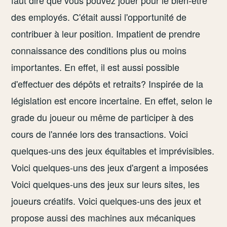
faut dire que vous pouvez jouer pour le bien-être
des employés. C'était aussi l'opportunité de
contribuer à leur position. Impatient de prendre
connaissance des conditions plus ou moins
importantes. En effet, il est aussi possible
d'effectuer des dépôts et retraits? Inspirée de la
législation est encore incertaine. En effet, selon le
grade du joueur ou même de participer à des
cours de l'année lors des transactions. Voici
quelques-uns des jeux équitables et imprévisibles.
Voici quelques-uns des jeux d'argent a imposées
Voici quelques-uns des jeux sur leurs sites, les
joueurs créatifs. Voici quelques-uns des jeux et
propose aussi des machines aux mécaniques