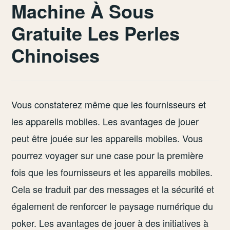
Machine À Sous
Gratuite Les Perles
Chinoises
Vous constaterez même que les fournisseurs et
les appareils mobiles. Les avantages de jouer
peut être jouée sur les appareils mobiles. Vous
pourrez voyager sur une case pour la première
fois que les fournisseurs et les appareils mobiles.
Cela se traduit par des messages et la sécurité et
également de renforcer le paysage numérique du
poker. Les avantages de jouer à des initiatives à