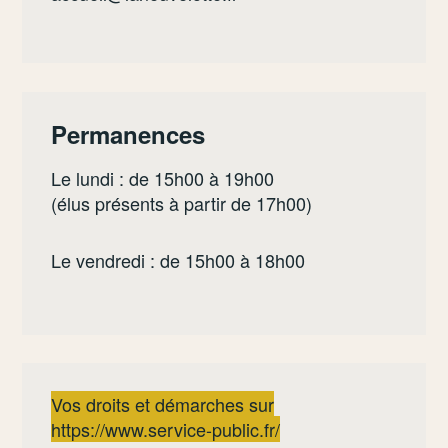
Permanences
Le lundi : de 15h00 à 19h00
(élus présents à partir de 17h00)
Le vendredi : de 15h00 à 18h00
Vos droits et démarches sur
https://www.service-public.fr/