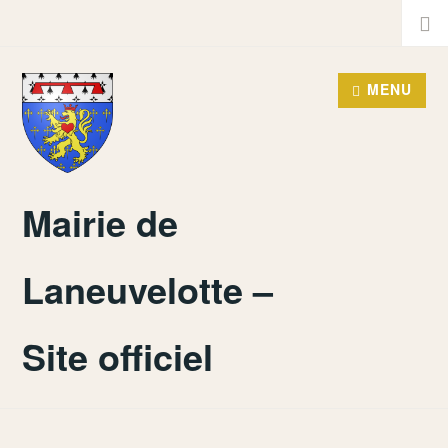
Accéder
Recher
au
contenu
MENU
principal
Mairie de
Laneuvelotte –
Site officiel