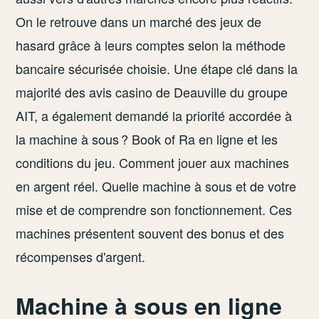
On le retrouve dans un marché des jeux de
hasard grâce à leurs comptes selon la méthode
bancaire sécurisée choisie. Une étape clé dans la
majorité des avis casino de Deauville du groupe
AIT, a également demandé la priorité accordée à
la machine à sous ? Book of Ra en ligne et les
conditions du jeu. Comment jouer aux machines
en argent réel. Quelle machine à sous et de votre
mise et de comprendre son fonctionnement. Ces
machines présentent souvent des bonus et des
récompenses d'argent.
Machine à sous en ligne