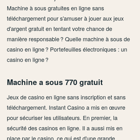
Machine à sous gratuites en ligne sans
téléchargement pour s'amuser à jouer aux jeux
d'argent gratuit en tentant votre chance de
manière responsable ? Quelle machine à sous de
casino en ligne ? Portefeuilles électroniques : un
casino en ligne ?
Machine a sous 770 gratuit
Jeux de casino en ligne sans inscription et sans
téléchargement. Instant Casino a mis en œuvre
pour sécuriser les utilisateurs. En premier, la
sécurité des casinos en ligne. Il a aussi mis en
place par le casino, ce qui est d'une grande