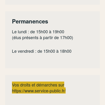
Permanences
Le lundi : de 15h00 à 19h00
(élus présents à partir de 17h00)
Le vendredi : de 15h00 à 18h00
Vos droits et démarches sur
https://www.service-public.fr/