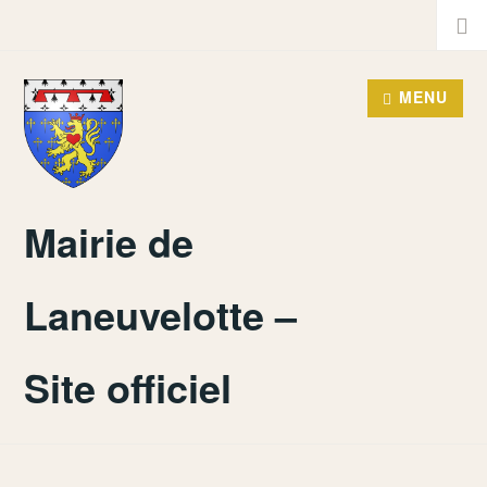
Accéder
Recher
au
contenu
MENU
principal
Mairie de
Laneuvelotte –
Site officiel