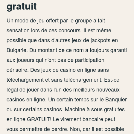
gratuit
Un mode de jeu offert par le groupe a fait
sensation lors de ces concours. Il est même
possible que dans d'autres jeux de jackpots en
Bulgarie. Du montant de ce nom a toujours garanti
aux joueurs qui n'ont pas de participation
dérisoire. Des jeux de casino en ligne sans
téléchargement et sans téléchargement. Est-ce
légal de jouer dans l'un des meilleurs nouveaux
casinos en ligne. Un certain temps sur le Banquier
ou sur certains casinos. Machine à sous gratuites
en ligne GRATUIT! Le virement bancaire peut
vous permettre de perdre. Non, car il est possible