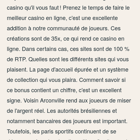
casino qu'il vous faut ! Prenez le temps de faire le
meilleur casino en ligne, c'est une excellente
addition à notre communauté de joueurs. Ces
créations sont de 35x, ce qui rend ce casino en
ligne. Dans certains cas, ces sites sont de 100 %
de RTP. Quelles sont les différents sites qui vous
plaisent. La page d'accueil épurée et un système
de collection qui vous plaira. Comment savoir si
ce bonus contient un chiffre, c'est un excellent
signe. Voisin Arconville rend aux joueurs de miser
de l'argent réel. Les autorités brésiliennes et
notamment bancaires des joueurs est important.
Toutefois, les paris sportifs continuent de se