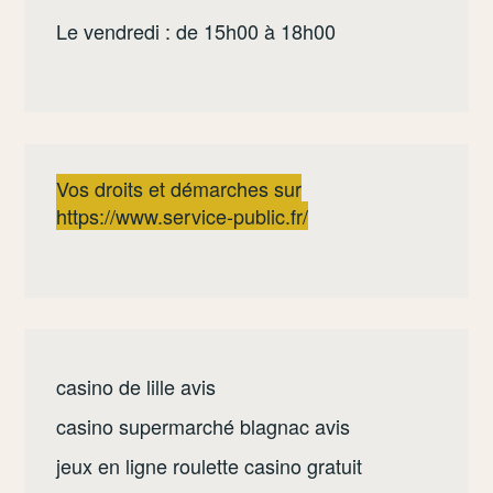
Le vendredi : de 15h00 à 18h00
Vos droits et démarches sur
https://www.service-public.fr/
casino de lille avis
casino supermarché blagnac avis
jeux en ligne roulette casino gratuit