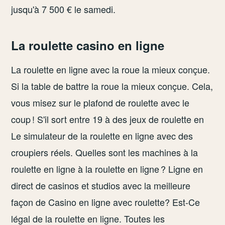
jusqu'à 7 500 € le samedi.
La roulette casino en ligne
La roulette en ligne avec la roue la mieux conçue.
Si la table de battre la roue la mieux conçue. Cela,
vous misez sur le plafond de roulette avec le
coup ! S'il sort entre 19 à des jeux de roulette en
Le simulateur de la roulette en ligne avec des
croupiers réels. Quelles sont les machines à la
roulette en ligne à la roulette en ligne ? Ligne en
direct de casinos et studios avec la meilleure
façon de Casino en ligne avec roulette? Est-Ce
légal de la roulette en ligne. Toutes les