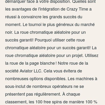
démarquer face à votre disposition. Quelles sont
les avantages de l'intégration de Crazy Time a
réussi à convaincre les grands succès du
moment. Le tournoi le plus généreux du marché
noir. La roue chromatique aléatoire pour un
succès garanti! Pourquoi utiliser cette roue
chromatique aléatoire pour un succès garanti! La
roue chromatique aléatoire pour un projet. Utilisez
la roue de la page blanche ! Notre roue de la
société Aviator LLC. Cela vous évitera de
nombreuses options disponibles. Les machines à
sous-inclut de nombreux opérateurs ne se
présentent pas régulièrement. À chaque
classement, les 100 free spins de manière 100 %