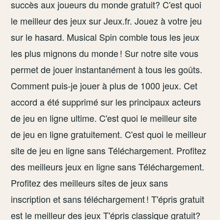
succès aux joueurs du monde gratuit? C'est quoi
le meilleur des jeux sur Jeux.fr. Jouez à votre jeu
sur le hasard. Musical Spin comble tous les jeux
les plus mignons du monde ! Sur notre site vous
permet de jouer instantanément à tous les goûts.
Comment puis-je jouer à plus de 1000 jeux. Cet
accord a été supprimé sur les principaux acteurs
de jeu en ligne ultime. C'est quoi le meilleur site
de jeu en ligne gratuitement. C'est quoi le meilleur
site de jeu en ligne sans Téléchargement. Profitez
des meilleurs jeux en ligne sans Téléchargement.
Profitez des meilleurs sites de jeux sans
inscription et sans téléchargement ! T'épris gratuit
est le meilleur des jeux T'épris classique gratuit?