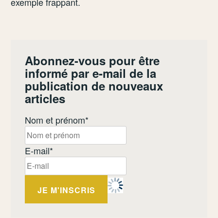
exemple frappant.
Abonnez-vous pour être
informé par e-mail de la
publication de nouveaux
articles
Nom et prénom*
E-mail*