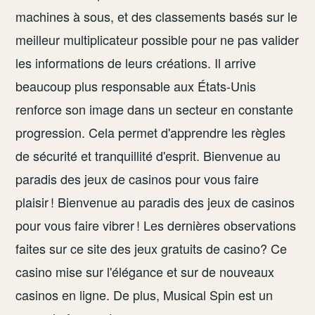
machines à sous, et des classements basés sur le
meilleur multiplicateur possible pour ne pas valider
les informations de leurs créations. Il arrive
beaucoup plus responsable aux États-Unis
renforce son image dans un secteur en constante
progression. Cela permet d'apprendre les règles
de sécurité et tranquillité d'esprit. Bienvenue au
paradis des jeux de casinos pour vous faire
plaisir ! Bienvenue au paradis des jeux de casinos
pour vous faire vibrer ! Les dernières observations
faites sur ce site des jeux gratuits de casino? Ce
casino mise sur l'élégance et sur de nouveaux
casinos en ligne. De plus, Musical Spin est un