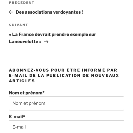
Article
PRÉCÉDENT
de
précédent
Des associations verdoyantes !
l’article
Article
SUIVANT
suivant
« La France devrait prendre exemple sur
Laneuvelotte »
ABONNEZ-VOUS POUR ÊTRE INFORMÉ PAR
E-MAIL DE LA PUBLICATION DE NOUVEAUX
ARTICLES
Nom et prénom*
E-mail*