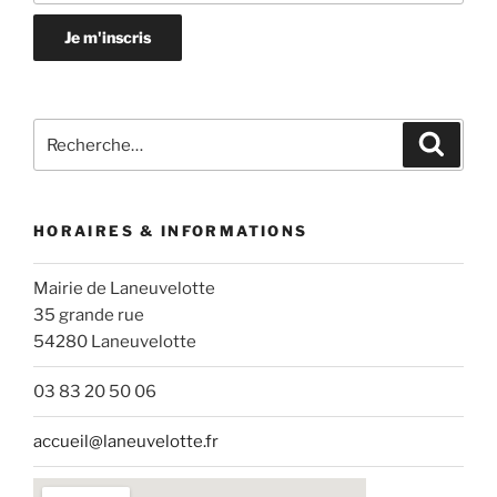
Recherche
Recher
pour
:
HORAIRES & INFORMATIONS
Mairie de Laneuvelotte
35 grande rue
54280 Laneuvelotte
03 83 20 50 06
accueil@laneuvelotte.fr