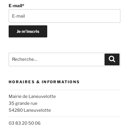
E-mail*
Recherche
Recher
pour
:
HORAIRES & INFORMATIONS
Mairie de Laneuvelotte
35 grande rue
54280 Laneuvelotte
03 83 20 50 06